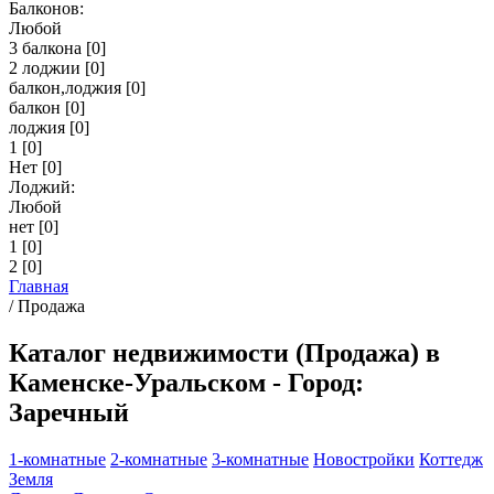
Балконов:
Любой
3 балкона
[0]
2 лоджии
[0]
балкон,лоджия
[0]
балкон
[0]
лоджия
[0]
1
[0]
Нет
[0]
Лоджий:
Любой
нет
[0]
1
[0]
2
[0]
Главная
/
Продажа
Каталог недвижимости (Продажа) в
Каменске-Уральском - Город:
Заречный
1-комнатные
2-комнатные
3-комнатные
Новостройки
Коттедж
Земля