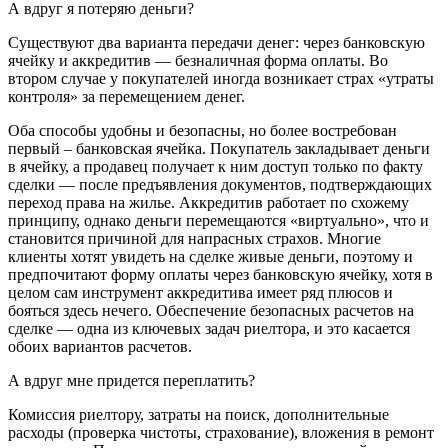
А вдруг я потеряю деньги?
Существуют два варианта передачи денег: через банковскую
ячейку и аккредитив — безналичная форма оплаты. Во
втором случае у покупателей иногда возникает страх «утраты
контроля» за перемещением денег.
Оба способы удобны и безопасны, но более востребован
первый – банковская ячейка. Покупатель закладывает деньги
в ячейку, а продавец получает к ним доступ только по факту
сделки — после предъявления документов, подтверждающих
переход права на жилье. Аккредитив работает по схожему
принципу, однако деньги перемещаются «виртуально», что и
становится причиной для напрасных страхов. Многие
клиенты хотят увидеть на сделке живые деньги, поэтому и
предпочитают форму оплаты через банковскую ячейку, хотя в
целом сам инструмент аккредитива имеет ряд плюсов и
бояться здесь нечего. Обеспечение безопасных расчетов на
сделке — одна из ключевых задач риелтора, и это касается
обоих вариантов расчетов.
А вдруг мне придется переплатить?
Комиссия риелтору, затраты на поиск, дополнительные
расходы (проверка чистоты, страхование), вложения в ремонт