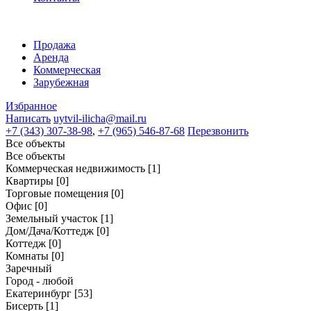
Продажа
Аренда
Коммерческая
Зарубежная
Избранное
Написать
uytvil-ilicha@mail.ru
+7 (343) 307-38-98
,
+7 (965) 546-87-68
Перезвонить
Все объекты
Все объекты
Коммерческая недвижимость
[1]
Квартиры
[0]
Торговые помещения
[0]
Офис
[0]
Земельный участок
[1]
Дом/Дача/Коттедж
[0]
Коттедж
[0]
Комнаты
[0]
Заречный
Город - любой
Екатеринбург
[53]
Бисерть
[1]