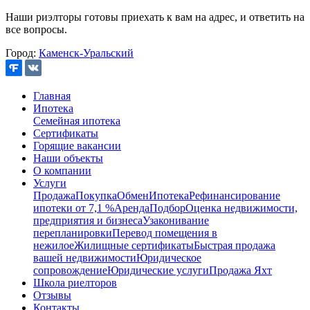
Наши риэлторы готовы приехать к вам на адрес, и ответить на
все вопросы.
Город:
Каменск-Уральский
Главная
Ипотека
Семейная ипотека
Сертификаты
Горящие вакансии
Наши объекты
О компании
Услуги
Продажа
Покупка
Обмен
Ипотека
Рефинансирование
ипотеки от 7,1 %
Аренда
Подбор
Оценка недвижимости,
предприятия и бизнеса
Узаконивание
перепланировки
Перевод помещения в
нежилое
Жилищные сертификаты
Быстрая продажа
вашей недвижимости
Юридическое
сопровождение
Юридические услуги
Продажа Яхт
Школа риелторов
Отзывы
Контакты