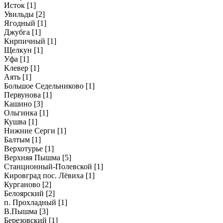
Исток
[1]
Увильды
[2]
Ягодный
[1]
Джубга
[1]
Кирпичный
[1]
Щелкун
[1]
Уфа
[1]
Клевер
[1]
Аять
[1]
Большое Седельниково
[1]
Первунова
[1]
Кашино
[3]
Ольгинка
[1]
Кушва
[1]
Нижние Серги
[1]
Балтым
[1]
Верхотурье
[1]
Верхняя Пышма
[5]
Станционный-Полевской
[1]
Кировград пос. Лёвиха
[1]
Курганово
[2]
Белоярский
[2]
п. Прохладный
[1]
В.Пышма
[3]
Березовский
[1]