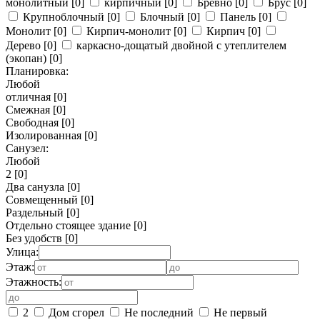
монолитный
[0]
кирпичный
[0]
Бревно
[0]
Брус
[0]
Крупноблочный
[0]
Блочный
[0]
Панель
[0]
Монолит
[0]
Кирпич-монолит
[0]
Кирпич
[0]
Дерево
[0]
каркасно-дощатый двойной с утеплителем
(экопан)
[0]
Планировка:
Любой
отличная
[0]
Смежная
[0]
Свободная
[0]
Изолированная
[0]
Санузел:
Любой
2
[0]
Два санузла
[0]
Совмещенный
[0]
Раздельный
[0]
Отдельно стоящее здание
[0]
Без удобств
[0]
Улица:
Этаж:
Этажность:
2
Дом сгорел
Не последний
Не первый