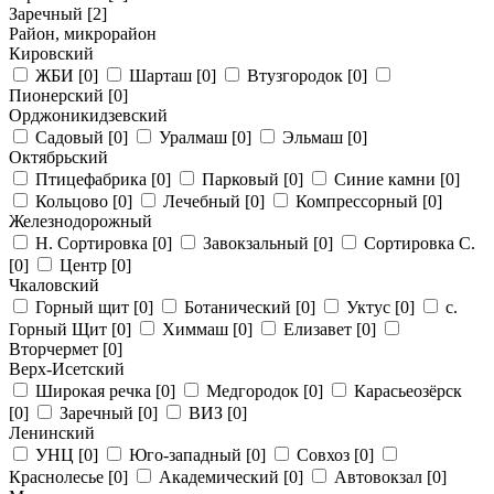
Заречный
[2]
Район, микрорайон
Кировский
ЖБИ
[0]
Шарташ
[0]
Втузгородок
[0]
Пионерский
[0]
Орджоникидзевский
Садовый
[0]
Уралмаш
[0]
Эльмаш
[0]
Октябрьский
Птицефабрика
[0]
Парковый
[0]
Синие камни
[0]
Кольцово
[0]
Лечебный
[0]
Компрессорный
[0]
Железнодорожный
Н. Сортировка
[0]
Завокзальный
[0]
Сортировка С.
[0]
Центр
[0]
Чкаловский
Горный щит
[0]
Ботанический
[0]
Уктус
[0]
с.
Горный Щит
[0]
Химмаш
[0]
Елизавет
[0]
Вторчермет
[0]
Верх-Исетский
Широкая речка
[0]
Медгородок
[0]
Карасьеозёрск
[0]
Заречный
[0]
ВИЗ
[0]
Ленинский
УНЦ
[0]
Юго-западный
[0]
Совхоз
[0]
Краснолесье
[0]
Академический
[0]
Автовокзал
[0]