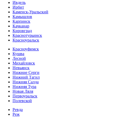
Ивдель
Ирбит
Каменск-Уральский
Камышлов
Карпинск
Качканар
Кировград
Краснотурьинск
Красноуральск
Красноуфимск
Кушва
Лесной
Михайловск
Невьянск
Нижние Серги
Нижний Тагил
Нижняя Салда
Нижняя Тура
Новая Ляля
Первоуральск
Полевской
Ревда
Реж