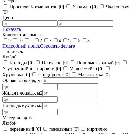
Метро
Проспект Космонавтов
[0]
Уралмаш
[0]
Чкаловская
[0]
Цена:
Показать
Количество комнат:
9
10
1
2
3
4
5
6
8
Подробный поиск
Сбросить фильтр
Тип дома:
Любой
Коттедж
[0]
Пентагон
[0]
Полнометражный
[0]
Улучшенной планировки
[0]
Малосемейка
[0]
Хрущевка
[0]
Спецпроект
[0]
Малоэтажка
[0]
Общая площадь, м2
Жилая площадь, м2
Площадь кухни, м2
Материал дома:
Любой
деревянный
[0]
панельный
[0]
кирпично-