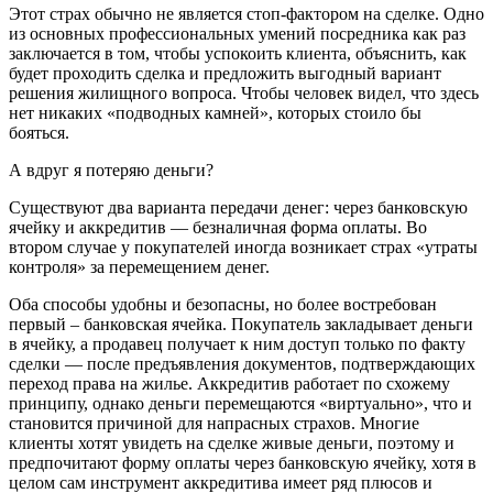
Этот страх обычно не является стоп-фактором на сделке. Одно
из основных профессиональных умений посредника как раз
заключается в том, чтобы успокоить клиента, объяснить, как
будет проходить сделка и предложить выгодный вариант
решения жилищного вопроса. Чтобы человек видел, что здесь
нет никаких «подводных камней», которых стоило бы
бояться.
А вдруг я потеряю деньги?
Существуют два варианта передачи денег: через банковскую
ячейку и аккредитив — безналичная форма оплаты. Во
втором случае у покупателей иногда возникает страх «утраты
контроля» за перемещением денег.
Оба способы удобны и безопасны, но более востребован
первый – банковская ячейка. Покупатель закладывает деньги
в ячейку, а продавец получает к ним доступ только по факту
сделки — после предъявления документов, подтверждающих
переход права на жилье. Аккредитив работает по схожему
принципу, однако деньги перемещаются «виртуально», что и
становится причиной для напрасных страхов. Многие
клиенты хотят увидеть на сделке живые деньги, поэтому и
предпочитают форму оплаты через банковскую ячейку, хотя в
целом сам инструмент аккредитива имеет ряд плюсов и