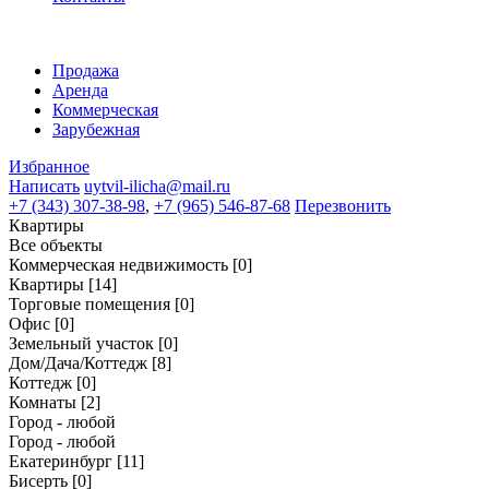
Продажа
Аренда
Коммерческая
Зарубежная
Избранное
Написать
uytvil-ilicha@mail.ru
+7 (343) 307-38-98
,
+7 (965) 546-87-68
Перезвонить
Квартиры
Все объекты
Коммерческая недвижимость
[0]
Квартиры
[14]
Торговые помещения
[0]
Офис
[0]
Земельный участок
[0]
Дом/Дача/Коттедж
[8]
Коттедж
[0]
Комнаты
[2]
Город - любой
Город - любой
Екатеринбург
[11]
Бисерть
[0]