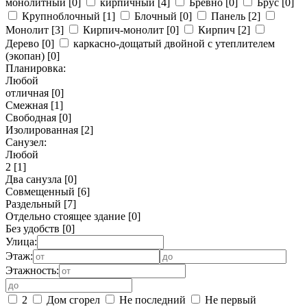
монолитный
[0]
кирпичный
[4]
Бревно
[0]
Брус
[0]
Крупноблочный
[1]
Блочный
[0]
Панель
[2]
Монолит
[3]
Кирпич-монолит
[0]
Кирпич
[2]
Дерево
[0]
каркасно-дощатый двойной с утеплителем
(экопан)
[0]
Планировка:
Любой
отличная
[0]
Смежная
[1]
Свободная
[0]
Изолированная
[2]
Санузел:
Любой
2
[1]
Два санузла
[0]
Совмещенный
[6]
Раздельный
[7]
Отдельно стоящее здание
[0]
Без удобств
[0]
Улица:
Этаж:
Этажность:
2
Дом сгорел
Не последний
Не первый