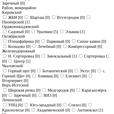
Заречный
[0]
Район, микрорайон
Кировский
ЖБИ
[0]
Шарташ
[0]
Втузгородок
[0]
Пионерский
[1]
Орджоникидзевский
Садовый
[0]
Уралмаш
[5]
Эльмаш
[1]
Октябрьский
Птицефабрика
[0]
Парковый
[0]
Синие камни
[0]
Кольцово
[0]
Лечебный
[0]
Компрессорный
[0]
Железнодорожный
Н. Сортировка
[0]
Завокзальный
[1]
Сортировка С.
[0]
Центр
[1]
Чкаловский
Горный щит
[0]
Ботанический
[0]
Уктус
[0]
с.
Горный Щит
[0]
Химмаш
[0]
Елизавет
[0]
Вторчермет
[0]
Верх-Исетский
Широкая речка
[0]
Медгородок
[0]
Карасьеозёрск
[0]
Заречный
[0]
ВИЗ
[0]
Ленинский
УНЦ
[0]
Юго-западный
[0]
Совхоз
[0]
Краснолесье
[0]
Академический
[0]
Автовокзал
[1]