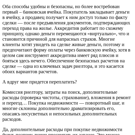
Оба способы удобны и безопасны, но более востребован
первый – банковская ячейка. Покупатель закладывает деньги
в ячейку, а продавец получает к ним доступ только по факту
сделки — после предъявления документов, подтверждающих
переход права на жилье. Аккредитив работает по схожему
принципу, однако деньги перемещаются «виртуально», что и
становится причиной для напрасных страхов. Многие
клиенты хотят увидеть на сделке живые деньги, поэтому и
предпочитают форму оплаты через банковскую ячейку, хотя в
целом сам инструмент аккредитива имеет ряд плюсов и
бояться здесь нечего. Обеспечение безопасных расчетов на
сделке — одна из ключевых задач риелтора, и это касается
обоих вариантов расчетов.
А вдруг мне придется переплатить?
Комиссия риелтору, затраты на поиск, дополнительные
расходы (проверка чистоты, страхование), вложения в ремонт
и переезд… Покупка недвижимости — поворотный шаг, и
многие склонны дополнительно драматизировать его,
опасаясь несусветных и непосильных дополнительных
расходов.
Да, дополнительные расходы при покупке недвижимости
будут, поэтому лучше просчитать их заранее. Это можно