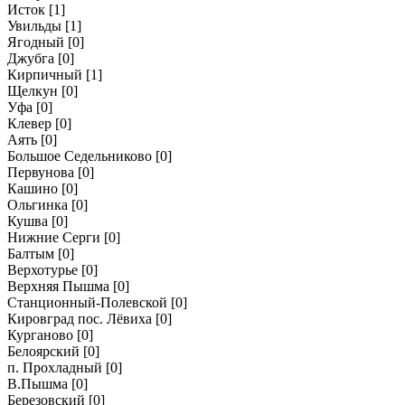
Исток
[1]
Увильды
[1]
Ягодный
[0]
Джубга
[0]
Кирпичный
[1]
Щелкун
[0]
Уфа
[0]
Клевер
[0]
Аять
[0]
Большое Седельниково
[0]
Первунова
[0]
Кашино
[0]
Ольгинка
[0]
Кушва
[0]
Нижние Серги
[0]
Балтым
[0]
Верхотурье
[0]
Верхняя Пышма
[0]
Станционный-Полевской
[0]
Кировград пос. Лёвиха
[0]
Курганово
[0]
Белоярский
[0]
п. Прохладный
[0]
В.Пышма
[0]
Березовский
[0]