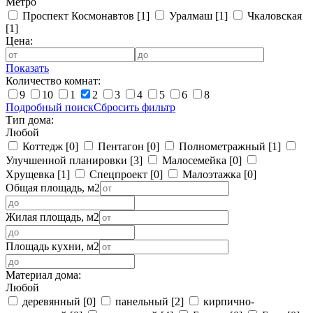
Метро
Проспект Космонавтов
[1]
Уралмаш
[1]
Чкаловская
[1]
Цена:
Показать
Количество комнат:
9
10
1
2
3
4
5
6
8
Подробный поиск
Сбросить фильтр
Тип дома:
Любой
Коттедж
[0]
Пентагон
[0]
Полнометражный
[1]
Улучшенной планировки
[3]
Малосемейка
[0]
Хрущевка
[1]
Спецпроект
[0]
Малоэтажка
[0]
Общая площадь, м2
Жилая площадь, м2
Площадь кухни, м2
Материал дома:
Любой
деревянный
[0]
панельный
[2]
кирпично-