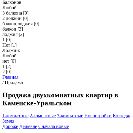
Балконов:
Любой
3 балкона
[0]
2 лоджии
[0]
балкон,лоджия
[0]
балкон
[3]
лоджия
[2]
1
[0]
Нет
[1]
Лоджий:
Любой
нет
[0]
1
[2]
2
[0]
Главная
/
Продажа
Продажа двухкомнатных квартир в
Каменске-Уральском
1-комнатные
2-комнатные
3-комнатные
Новостройки
Коттедж
Земля
Дороже
Дешевле
Сначала новые