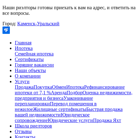
Наши риэлторы готовы приехать к вам на адрес, и ответить на
все вопросы.
Город:
Каменск-Уральский
Главная
Ипотека
Семейная ипотека
Сертификаты
Горящие вакансии
Наши объекты
О компании
Услуги
Продажа
Покупка
Обмен
Ипотека
Рефинансирование
ипотеки от 7,1 %
Аренда
Подбор
Оценка недвижимости,
предприятия и бизнеса
Узаконивание
перепланировки
Перевод помещения в
нежилое
Жилищные сертификаты
Быстрая продажа
вашей недвижимости
Юридическое
сопровождение
Юридические услуги
Продажа Яхт
Школа риелторов
Отзывы
Контакты