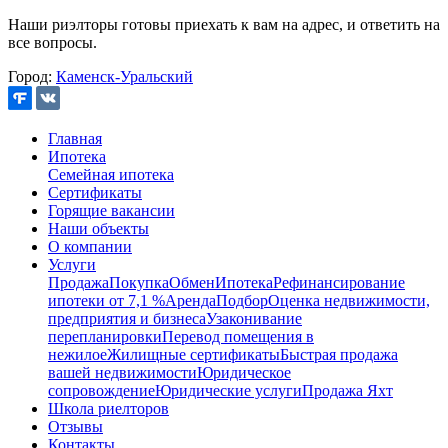
Наши риэлторы готовы приехать к вам на адрес, и ответить на
все вопросы.
Город:
Каменск-Уральский
Главная
Ипотека
Семейная ипотека
Сертификаты
Горящие вакансии
Наши объекты
О компании
Услуги
Продажа
Покупка
Обмен
Ипотека
Рефинансирование
ипотеки от 7,1 %
Аренда
Подбор
Оценка недвижимости,
предприятия и бизнеса
Узаконивание
перепланировки
Перевод помещения в
нежилое
Жилищные сертификаты
Быстрая продажа
вашей недвижимости
Юридическое
сопровождение
Юридические услуги
Продажа Яхт
Школа риелторов
Отзывы
Контакты