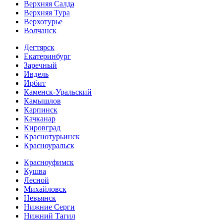
Верхняя Салда
Верхняя Тура
Верхотурье
Волчанск
Дегтярск
Екатеринбург
Заречный
Ивдель
Ирбит
Каменск-Уральский
Камышлов
Карпинск
Качканар
Кировград
Краснотурьинск
Красноуральск
Красноуфимск
Кушва
Лесной
Михайловск
Невьянск
Нижние Серги
Нижний Тагил