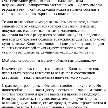
Обесценивание рубля, внезапное падение рынка
недвижимости, банкротство застройщиков… Да что мы вам
рассказываем — сейчас каждый может в момент составить
собственный список «кризисных опасений».
Те или иные события могут оказывать разное воздействие в
зависимости от каждой конкретной ситуации. Например,
покупатели, имевшие валютные накопления, сильно
выиграли на фоне рекордного ослабления рубля, а падение
цен всегда открывает большие возможности для тех, кто хочет
купить жилье. Конечно, экономические риски пугают, но для
многих покупателей такая «турбулентность» только
увеличивает шансы на улучшение жилищных условий.
Мой дом не достроят и я стану «обманутым дольщиком»
Комментарии, как говорится, излишни. Копить полжизни,
чтобы стать героем телесюжета без денег и собственной
квартиры — такая перспектива напугает кого угодно.
Страх недостроя проекта беспокоит любого покупателя. Но
новостройки привлекают доступностью на начальном этапе, и
многим покупателям другие варианты просто не подходят.
Если уж решились, то нужно внимательно изучить проект,
включая документацию, схему продаж, темпы строительства и
прочие факторы. Наличие ипотечных программ по