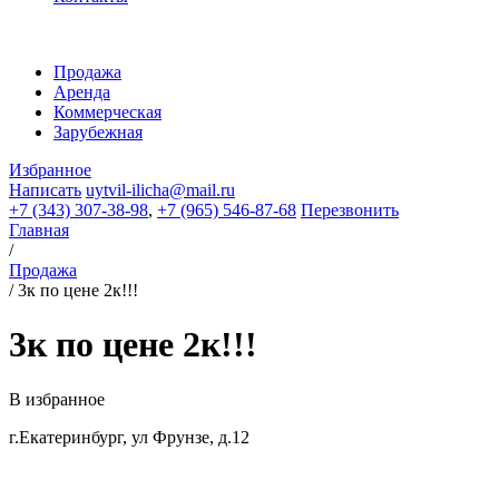
Продажа
Аренда
Коммерческая
Зарубежная
Избранное
Написать
uytvil-ilicha@mail.ru
+7 (343) 307-38-98
,
+7 (965) 546-87-68
Перезвонить
Главная
/
Продажа
/
3к по цене 2к!!!
3к по цене 2к!!!
В избранное
г.Екатеринбург, ул Фрунзе, д.12