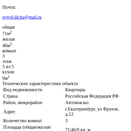
Почта:
uytvil-ilicha@mail.ru
общая
2
71м
жилая
2
46м
комнат
3
этаж
5 из 5
кухня
2
9м
Технические характеристики объекта
Вид недвижимости
Квартиры
Страна
Российская Федерация РФ
Район, микрорайон
Автовокзал
г.Екатеринбург, ул Фрунзе,
Адрес
д.12
Количество комнат
3
Площадь (общая/жилая/
71/46/9 кв. м