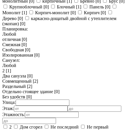
монолитный
[0]
кирпичный
[1]
Бревно
[0]
Брус
[0]
Крупноблочный
[0]
Блочный
[1]
Панель
[0]
Монолит
[1]
Кирпич-монолит
[0]
Кирпич
[0]
Дерево
[0]
каркасно-дощатый двойной с утеплителем
(экопан)
[0]
Планировка:
Любой
отличная
[0]
Смежная
[0]
Свободная
[0]
Изолированная
[0]
Санузел:
Любой
2
[1]
Два санузла
[0]
Совмещенный
[2]
Раздельный
[2]
Отдельно стоящее здание
[0]
Без удобств
[0]
Улица:
Этаж:
Этажность:
2
Дом сгорел
Не последний
Не первый