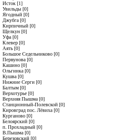
Исток
[1]
Увильды
[0]
Ягодный
[0]
Джубга
[0]
Кирпичный
[0]
Щелкун
[0]
Уфа
[0]
Клевер
[0]
Аять
[0]
Большое Седельниково
[0]
Первунова
[0]
Кашино
[0]
Ольгинка
[0]
Кушва
[0]
Нижние Серги
[0]
Балтым
[0]
Верхотурье
[0]
Верхняя Пышма
[0]
Станционный-Полевской
[0]
Кировград пос. Лёвиха
[0]
Курганово
[0]
Белоярский
[0]
п. Прохладный
[0]
В.Пышма
[0]
Березовский
[0]