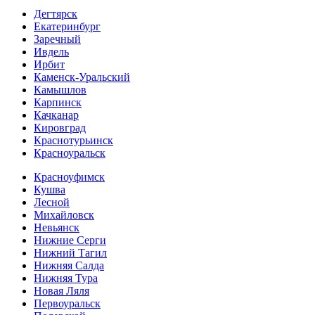
Дегтярск
Екатеринбург
Заречный
Ивдель
Ирбит
Каменск-Уральский
Камышлов
Карпинск
Качканар
Кировград
Краснотурьинск
Красноуральск
Красноуфимск
Кушва
Лесной
Михайловск
Невьянск
Нижние Серги
Нижний Тагил
Нижняя Салда
Нижняя Тура
Новая Ляля
Первоуральск