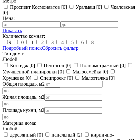
Метро
Проспект Космонавтов
[0]
Уралмаш
[0]
Чкаловская
[0]
Цена:
Показать
Количество комнат:
9
10
1
2
3
4
5
6
8
Подробный поиск
Сбросить фильтр
Тип дома:
Любой
Коттедж
[0]
Пентагон
[0]
Полнометражный
[0]
Улучшенной планировки
[0]
Малосемейка
[0]
Хрущевка
[0]
Спецпроект
[0]
Малоэтажка
[0]
Общая площадь, м2
Жилая площадь, м2
Площадь кухни, м2
Материал дома:
Любой
деревянный
[0]
панельный
[2]
кирпично-