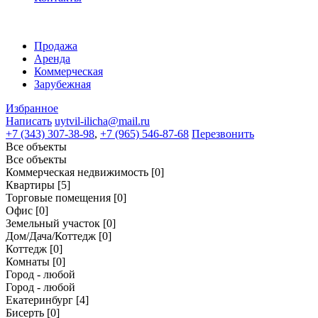
Продажа
Аренда
Коммерческая
Зарубежная
Избранное
Написать
uytvil-ilicha@mail.ru
+7 (343) 307-38-98
,
+7 (965) 546-87-68
Перезвонить
Все объекты
Все объекты
Коммерческая недвижимость
[0]
Квартиры
[5]
Торговые помещения
[0]
Офис
[0]
Земельный участок
[0]
Дом/Дача/Коттедж
[0]
Коттедж
[0]
Комнаты
[0]
Город - любой
Город - любой
Екатеринбург
[4]
Бисерть
[0]