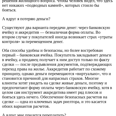
решения жилищного вопроса. Чтобы человек видел, что здесь
нет никаких «подводных камней», которых стоило бы
бояться.
А вдруг я потеряю деньги?
Существуют два варианта передачи денег: через банковскую
ячейку и аккредитив — безналичная форма оплаты. Во
втором случае у покупателей иногда возникает страх «утраты
контроля» за перемещением денег.
Оба способы удобны и безопасны, но более востребован
первый – банковская ячейка. Покупатель закладывает деньги
в ячейку, а продавец получает к ним доступ только по факту
сделки — после предъявления документов, подтверждающих
переход права на жилье. Аккредитив работает по схожему
принципу, однако деньги перемещаются «виртуально», что и
становится причиной для напрасных страхов. Многие
клиенты хотят увидеть на сделке живые деньги, поэтому и
предпочитают форму оплаты через банковскую ячейку, хотя в
целом сам инструмент аккредитива имеет ряд плюсов и
бояться здесь нечего. Обеспечение безопасных расчетов на
сделке — одна из ключевых задач риелтора, и это касается
обоих вариантов расчетов.
А вдруг мне придется переплатить?