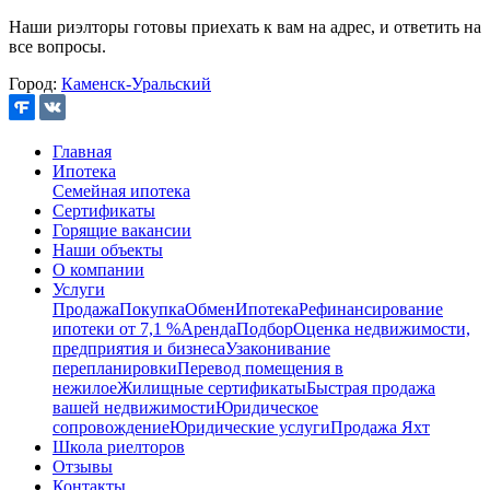
Наши риэлторы готовы приехать к вам на адрес, и ответить на
все вопросы.
Город:
Каменск-Уральский
Главная
Ипотека
Семейная ипотека
Сертификаты
Горящие вакансии
Наши объекты
О компании
Услуги
Продажа
Покупка
Обмен
Ипотека
Рефинансирование
ипотеки от 7,1 %
Аренда
Подбор
Оценка недвижимости,
предприятия и бизнеса
Узаконивание
перепланировки
Перевод помещения в
нежилое
Жилищные сертификаты
Быстрая продажа
вашей недвижимости
Юридическое
сопровождение
Юридические услуги
Продажа Яхт
Школа риелторов
Отзывы
Контакты