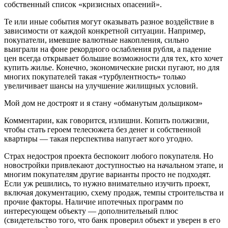
собственный список «кризисных опасений».
Те или иные события могут оказывать разное воздействие в
зависимости от каждой конкретной ситуации. Например,
покупатели, имевшие валютные накопления, сильно
выиграли на фоне рекордного ослабления рубля, а падение
цен всегда открывает большие возможности для тех, кто хочет
купить жилье. Конечно, экономические риски пугают, но для
многих покупателей такая «турбулентность» только
увеличивает шансы на улучшение жилищных условий.
Мой дом не достроят и я стану «обманутым дольщиком»
Комментарии, как говорится, излишни. Копить полжизни,
чтобы стать героем телесюжета без денег и собственной
квартиры — такая перспектива напугает кого угодно.
Страх недостроя проекта беспокоит любого покупателя. Но
новостройки привлекают доступностью на начальном этапе, и
многим покупателям другие варианты просто не подходят.
Если уж решились, то нужно внимательно изучить проект,
включая документацию, схему продаж, темпы строительства и
прочие факторы. Наличие ипотечных программ по
интересующем объекту — дополнительный плюс
(свидетельство того, что банк проверил объект и уверен в его