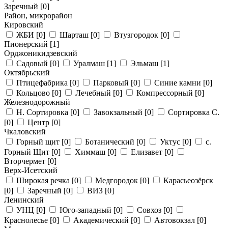
Заречный
[0]
Район, микрорайон
Кировский
ЖБИ
[0]
Шарташ
[0]
Втузгородок
[0]
Пионерский
[1]
Орджоникидзевский
Садовый
[0]
Уралмаш
[1]
Эльмаш
[1]
Октябрьский
Птицефабрика
[0]
Парковый
[0]
Синие камни
[0]
Кольцово
[0]
Лечебный
[0]
Компрессорный
[0]
Железнодорожный
Н. Сортировка
[0]
Завокзальный
[0]
Сортировка С.
[0]
Центр
[0]
Чкаловский
Горный щит
[0]
Ботанический
[0]
Уктус
[0]
с.
Горный Щит
[0]
Химмаш
[0]
Елизавет
[0]
Вторчермет
[0]
Верх-Исетский
Широкая речка
[0]
Медгородок
[0]
Карасьеозёрск
[0]
Заречный
[0]
ВИЗ
[0]
Ленинский
УНЦ
[0]
Юго-западный
[0]
Совхоз
[0]
Краснолесье
[0]
Академический
[0]
Автовокзал
[0]