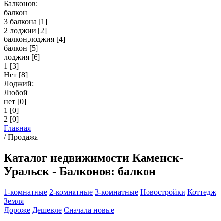
Балконов:
балкон
3 балкона
[1]
2 лоджии
[2]
балкон,лоджия
[4]
балкон
[5]
лоджия
[6]
1
[3]
Нет
[8]
Лоджий:
Любой
нет
[0]
1
[0]
2
[0]
Главная
/
Продажа
Каталог недвижимости Каменск-
Уральск - Балконов: балкон
1-комнатные
2-комнатные
3-комнатные
Новостройки
Коттедж
Земля
Дороже
Дешевле
Сначала новые