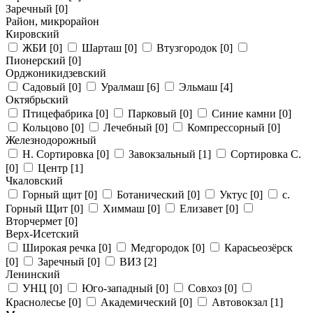
Заречный
[0]
Район, микрорайон
Кировский
ЖБИ
[0]
Шарташ
[0]
Втузгородок
[0]
Пионерский
[0]
Орджоникидзевский
Садовый
[0]
Уралмаш
[6]
Эльмаш
[4]
Октябрьский
Птицефабрика
[0]
Парковый
[0]
Синие камни
[0]
Кольцово
[0]
Лечебный
[0]
Компрессорный
[0]
Железнодорожный
Н. Сортировка
[0]
Завокзальный
[1]
Сортировка С.
[0]
Центр
[1]
Чкаловский
Горный щит
[0]
Ботанический
[0]
Уктус
[0]
с.
Горный Щит
[0]
Химмаш
[0]
Елизавет
[0]
Вторчермет
[0]
Верх-Исетский
Широкая речка
[0]
Медгородок
[0]
Карасьеозёрск
[0]
Заречный
[0]
ВИЗ
[2]
Ленинский
УНЦ
[0]
Юго-западный
[0]
Совхоз
[0]
Краснолесье
[0]
Академический
[0]
Автовокзал
[1]