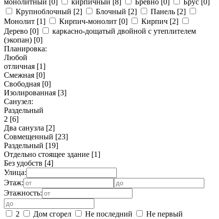
монолитный
[0]
кирпичный
[8]
Бревно
[0]
Брус
[0]
Крупноблочный
[2]
Блочный
[2]
Панель
[2]
Монолит
[1]
Кирпич-монолит
[0]
Кирпич
[2]
Дерево
[0]
каркасно-дощатый двойной с утеплителем
(экопан)
[0]
Планировка:
Любой
отличная
[1]
Смежная
[0]
Свободная
[0]
Изолированная
[3]
Санузел:
Раздельный
2
[6]
Два санузла
[2]
Совмещенный
[23]
Раздельный
[19]
Отдельно стоящее здание
[1]
Без удобств
[4]
Улица:
Этаж:
Этажность:
2
Дом сгорел
Не последний
Не первый