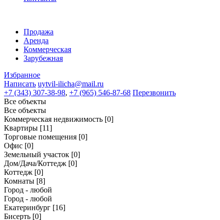
Продажа
Аренда
Коммерческая
Зарубежная
Избранное
Написать
uytvil-ilicha@mail.ru
+7 (343) 307-38-98
,
+7 (965) 546-87-68
Перезвонить
Все объекты
Все объекты
Коммерческая недвижимость
[0]
Квартиры
[11]
Торговые помещения
[0]
Офис
[0]
Земельный участок
[0]
Дом/Дача/Коттедж
[0]
Коттедж
[0]
Комнаты
[8]
Город - любой
Город - любой
Екатеринбург
[16]
Бисерть
[0]