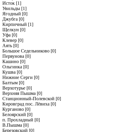
Исток
[1]
Увильды
[1]
Ягодный
[0]
Джубга
[0]
Кирпичный
[1]
Щелкун
[0]
Уфа
[0]
Клевер
[0]
Аять
[0]
Большое Седельниково
[0]
Первунова
[0]
Кашино
[0]
Ольгинка
[0]
Кушва
[0]
Нижние Серги
[0]
Балтым
[0]
Верхотурье
[0]
Верхняя Пышма
[0]
Станционный-Полевской
[0]
Кировград пос. Лёвиха
[0]
Курганово
[0]
Белоярский
[0]
п. Прохладный
[0]
В.Пышма
[0]
Березовский
[0]