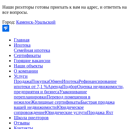
Наши риэлторы готовы приехать к вам на адрес, и ответить на
все вопросы.
Город:
Каменск-Уральский
Главная
Ипотека
Семейная ипотека
Сертификаты
Горящие вакансии
Наши объекты
О компании
Услуги
Продажа
Покупка
Обмен
Ипотека
Рефинансирование
ипотеки от 7,1 %
Аренда
Подбор
Оценка недвижимости,
предприятия и бизнеса
Узаконивание
перепланировки
Перевод помещения в
нежилое
Жилищные сертификаты
Быстрая продажа
вашей недвижимости
Юридическое
сопровождение
Юридические услуги
Продажа Яхт
Школа риелторов
Отзывы
Контакты