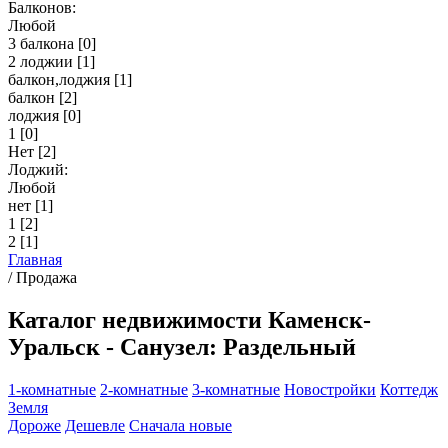
Балконов:
Любой
3 балкона
[0]
2 лоджии
[1]
балкон,лоджия
[1]
балкон
[2]
лоджия
[0]
1
[0]
Нет
[2]
Лоджий:
Любой
нет
[1]
1
[2]
2
[1]
Главная
/
Продажа
Каталог недвижимости Каменск-
Уральск - Санузел: Раздельный
1-комнатные
2-комнатные
3-комнатные
Новостройки
Коттедж
Земля
Дороже
Дешевле
Сначала новые