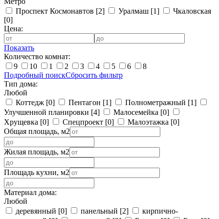
Метро
Проспект Космонавтов
[2]
Уралмаш
[1]
Чкаловская
[0]
Цена:
Показать
Количество комнат:
9
10
1
2
3
4
5
6
8
Подробный поиск
Сбросить фильтр
Тип дома:
Любой
Коттедж
[0]
Пентагон
[1]
Полнометражный
[1]
Улучшенной планировки
[4]
Малосемейка
[0]
Хрущевка
[0]
Спецпроект
[0]
Малоэтажка
[0]
Общая площадь, м2
Жилая площадь, м2
Площадь кухни, м2
Материал дома:
Любой
деревянный
[0]
панельный
[2]
кирпично-