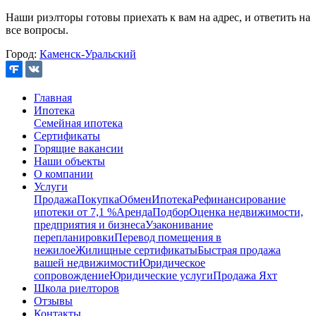
Наши риэлторы готовы приехать к вам на адрес, и ответить на
все вопросы.
Город:
Каменск-Уральский
Главная
Ипотека
Семейная ипотека
Сертификаты
Горящие вакансии
Наши объекты
О компании
Услуги
Продажа
Покупка
Обмен
Ипотека
Рефинансирование
ипотеки от 7,1 %
Аренда
Подбор
Оценка недвижимости,
предприятия и бизнеса
Узаконивание
перепланировки
Перевод помещения в
нежилое
Жилищные сертификаты
Быстрая продажа
вашей недвижимости
Юридическое
сопровождение
Юридические услуги
Продажа Яхт
Школа риелторов
Отзывы
Контакты