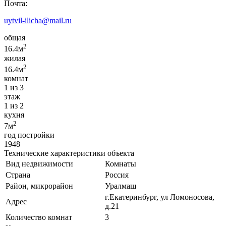
Почта:
uytvil-ilicha@mail.ru
общая
2
16.4м
жилая
2
16.4м
комнат
1 из 3
этаж
1 из 2
кухня
2
7м
год постройки
1948
Технические характеристики объекта
Вид недвижимости
Комнаты
Страна
Россия
Район, микрорайон
Уралмаш
г.Екатеринбург, ул Ломоносова,
Адрес
д.21
Количество комнат
3