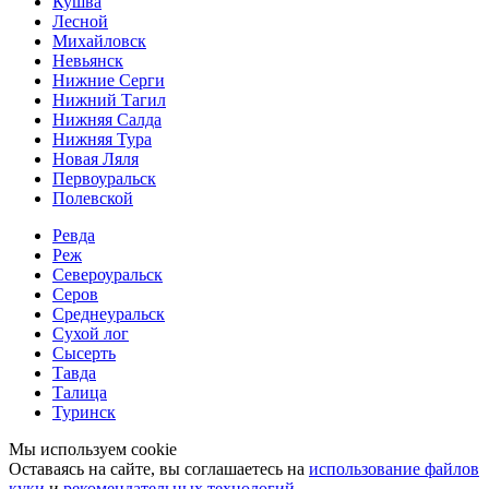
Кушва
Лесной
Михайловск
Невьянск
Нижние Серги
Нижний Тагил
Нижняя Салда
Нижняя Тура
Новая Ляля
Первоуральск
Полевской
Ревда
Реж
Североуральск
Серов
Среднеуральск
Сухой лог
Сысерть
Тавда
Талица
Туринск
Мы используем cookie
Оставаясь на сайте, вы соглашаетесь на
использование файлов
куки
и
рекомендательных технологий
.