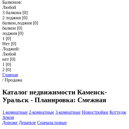
Балконов:
Любой
3 балкона
[0]
2 лоджии
[0]
балкон,лоджия
[0]
балкон
[0]
лоджия
[0]
1
[0]
Нет
[0]
Лоджий:
Любой
нет
[0]
1
[0]
2
[0]
Главная
/
Продажа
Каталог недвижимости Каменск-
Уральск - Планировка: Смежная
1-комнатные
2-комнатные
3-комнатные
Новостройки
Коттедж
Земля
Дороже
Дешевле
Сначала новые