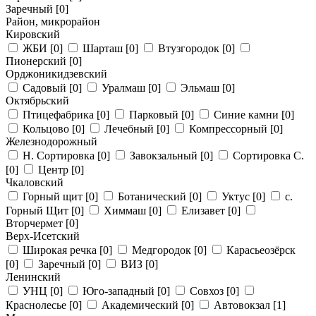
Заречный
[0]
Район, микрорайон
Кировский
ЖБИ
[0]
Шарташ
[0]
Втузгородок
[0]
Пионерский
[0]
Орджоникидзевский
Садовый
[0]
Уралмаш
[0]
Эльмаш
[0]
Октябрьский
Птицефабрика
[0]
Парковый
[0]
Синие камни
[0]
Кольцово
[0]
Лечебный
[0]
Компрессорный
[0]
Железнодорожный
Н. Сортировка
[0]
Завокзальный
[0]
Сортировка С.
[0]
Центр
[0]
Чкаловский
Горный щит
[0]
Ботанический
[0]
Уктус
[0]
с.
Горный Щит
[0]
Химмаш
[0]
Елизавет
[0]
Вторчермет
[0]
Верх-Исетский
Широкая речка
[0]
Медгородок
[0]
Карасьеозёрск
[0]
Заречный
[0]
ВИЗ
[0]
Ленинский
УНЦ
[0]
Юго-западный
[0]
Совхоз
[0]
Краснолесье
[0]
Академический
[0]
Автовокзал
[1]