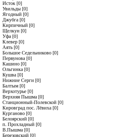
Исток
[0]
Увильды
[0]
Ягодный
[0]
Джубга
[0]
Кирпичный
[0]
Щелкун
[0]
Уфа
[0]
Клевер
[0]
Аять
[0]
Большое Седельниково
[0]
Первунова
[0]
Кашино
[0]
Ольгинка
[0]
Кушва
[0]
Нижние Серги
[0]
Балтым
[0]
Верхотурье
[0]
Верхняя Пышма
[0]
Станционный-Полевской
[0]
Кировград пос. Лёвиха
[0]
Курганово
[0]
Белоярский
[0]
п. Прохладный
[0]
В.Пышма
[0]
Березовский
[0]