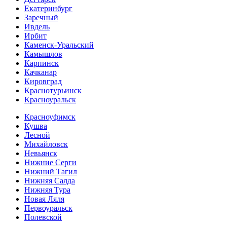
Екатеринбург
Заречный
Ивдель
Ирбит
Каменск-Уральский
Камышлов
Карпинск
Качканар
Кировград
Краснотурьинск
Красноуральск
Красноуфимск
Кушва
Лесной
Михайловск
Невьянск
Нижние Серги
Нижний Тагил
Нижняя Салда
Нижняя Тура
Новая Ляля
Первоуральск
Полевской