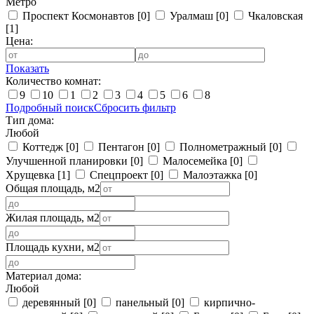
Метро
Проспект Космонавтов
[0]
Уралмаш
[0]
Чкаловская
[1]
Цена:
Показать
Количество комнат:
9
10
1
2
3
4
5
6
8
Подробный поиск
Сбросить фильтр
Тип дома:
Любой
Коттедж
[0]
Пентагон
[0]
Полнометражный
[0]
Улучшенной планировки
[0]
Малосемейка
[0]
Хрущевка
[1]
Спецпроект
[0]
Малоэтажка
[0]
Общая площадь, м2
Жилая площадь, м2
Площадь кухни, м2
Материал дома:
Любой
деревянный
[0]
панельный
[0]
кирпично-