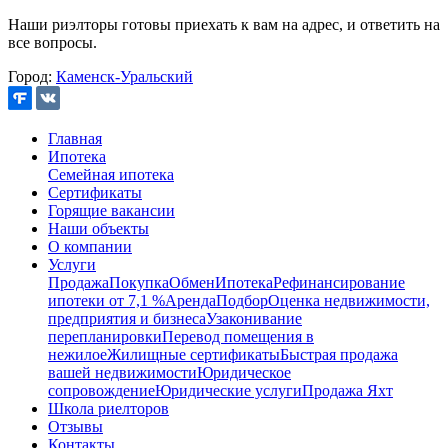
Наши риэлторы готовы приехать к вам на адрес, и ответить на
все вопросы.
Город:
Каменск-Уральский
Главная
Ипотека
Семейная ипотека
Сертификаты
Горящие вакансии
Наши объекты
О компании
Услуги
Продажа
Покупка
Обмен
Ипотека
Рефинансирование
ипотеки от 7,1 %
Аренда
Подбор
Оценка недвижимости,
предприятия и бизнеса
Узаконивание
перепланировки
Перевод помещения в
нежилое
Жилищные сертификаты
Быстрая продажа
вашей недвижимости
Юридическое
сопровождение
Юридические услуги
Продажа Яхт
Школа риелторов
Отзывы
Контакты