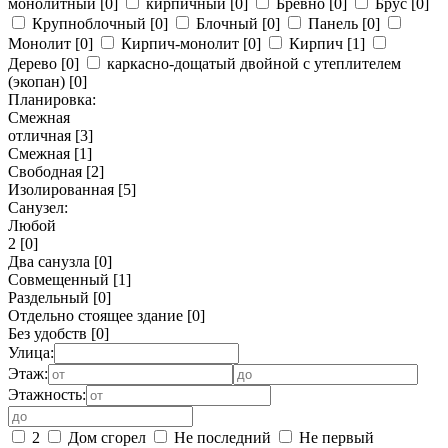
монолитный
[0]
кирпичный
[0]
Бревно
[0]
Брус
[0]
Крупноблочный
[0]
Блочный
[0]
Панель
[0]
Монолит
[0]
Кирпич-монолит
[0]
Кирпич
[1]
Дерево
[0]
каркасно-дощатый двойной с утеплителем
(экопан)
[0]
Планировка:
Смежная
отличная
[3]
Смежная
[1]
Свободная
[2]
Изолированная
[5]
Санузел:
Любой
2
[0]
Два санузла
[0]
Совмещенный
[1]
Раздельный
[0]
Отдельно стоящее здание
[0]
Без удобств
[0]
Улица:
Этаж:
Этажность:
2
Дом сгорел
Не последний
Не первый