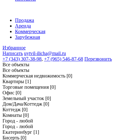
Продажа
Аренда
Коммерческая
Зарубежная
Избранное
Написать
uytvil-ilicha@mail.ru
+7 (343) 307-38-98
,
+7 (965) 546-87-68
Перезвонить
Все объекты
Все объекты
Коммерческая недвижимость
[0]
Квартиры
[1]
Торговые помещения
[0]
Офис
[0]
Земельный участок
[0]
Дом/Дача/Коттедж
[0]
Коттедж
[0]
Комнаты
[0]
Город - любой
Город - любой
Екатеринбург
[1]
Бисерть
[0]