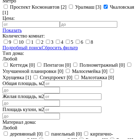
Метро
Проспект Космонавтов
[2]
Уралмаш
[3]
Чкаловская
[1]
Цена:
Показать
Количество комнат:
9
10
1
2
3
4
5
6
8
Подробный поиск
Сбросить фильтр
Тип дома:
Любой
Коттедж
[0]
Пентагон
[0]
Полнометражный
[0]
Улучшенной планировки
[0]
Малосемейка
[0]
Хрущевка
[1]
Спецпроект
[0]
Малоэтажка
[0]
Общая площадь, м2
Жилая площадь, м2
Площадь кухни, м2
Материал дома:
Любой
деревянный
[0]
панельный
[0]
кирпично-