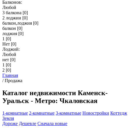
Балконов:
Любой
3 балкона
[0]
2 лоджии
[0]
балкон,лоджия
[0]
балкон
[0]
лоджия
[0]
1
[0]
Нет
[0]
Лоджий:
Любой
нет
[0]
1
[0]
2
[0]
Главная
/
Продажа
Каталог недвижимости Каменск-
Уральск - Метро: Чкаловская
1-комнатные
2-комнатные
3-комнатные
Новостройки
Коттедж
Земля
Дороже
Дешевле
Сначала новые