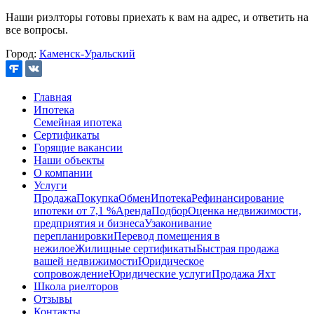
Наши риэлторы готовы приехать к вам на адрес, и ответить на
все вопросы.
Город:
Каменск-Уральский
Главная
Ипотека
Семейная ипотека
Сертификаты
Горящие вакансии
Наши объекты
О компании
Услуги
Продажа
Покупка
Обмен
Ипотека
Рефинансирование
ипотеки от 7,1 %
Аренда
Подбор
Оценка недвижимости,
предприятия и бизнеса
Узаконивание
перепланировки
Перевод помещения в
нежилое
Жилищные сертификаты
Быстрая продажа
вашей недвижимости
Юридическое
сопровождение
Юридические услуги
Продажа Яхт
Школа риелторов
Отзывы
Контакты