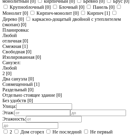
монолитный
[0]
кирпичный
[0]
Бревно
[0]
Брус
[0]
Крупноблочный
[0]
Блочный
[0]
Панель
[0]
Монолит
[0]
Кирпич-монолит
[0]
Кирпич
[1]
Дерево
[0]
каркасно-дощатый двойной с утеплителем
(экопан)
[0]
Планировка:
Любой
отличная
[0]
Смежная
[1]
Свободная
[0]
Изолированная
[0]
Санузел:
Любой
2
[0]
Два санузла
[0]
Совмещенный
[1]
Раздельный
[0]
Отдельно стоящее здание
[0]
Без удобств
[0]
Улица:
Этаж:
Этажность:
2
Дом сгорел
Не последний
Не первый