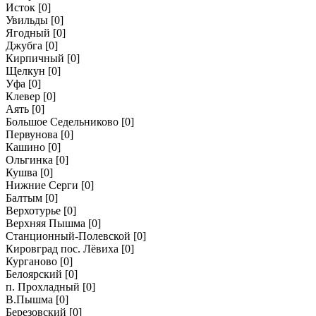
Исток
[0]
Увильды
[0]
Ягодный
[0]
Джубга
[0]
Кирпичный
[0]
Щелкун
[0]
Уфа
[0]
Клевер
[0]
Аять
[0]
Большое Седельниково
[0]
Первунова
[0]
Кашино
[0]
Ольгинка
[0]
Кушва
[0]
Нижние Серги
[0]
Балтым
[0]
Верхотурье
[0]
Верхняя Пышма
[0]
Станционный-Полевской
[0]
Кировград пос. Лёвиха
[0]
Курганово
[0]
Белоярский
[0]
п. Прохладный
[0]
В.Пышма
[0]
Березовский
[0]