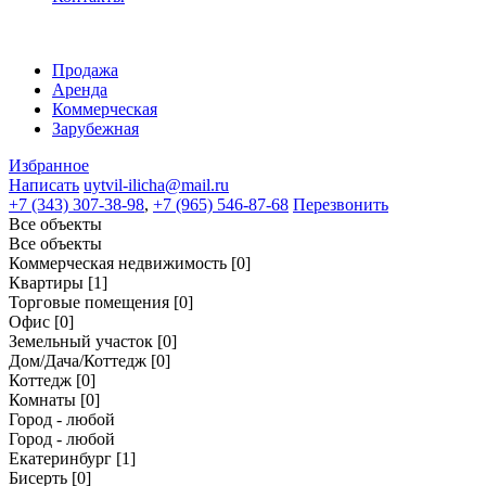
Продажа
Аренда
Коммерческая
Зарубежная
Избранное
Написать
uytvil-ilicha@mail.ru
+7 (343) 307-38-98
,
+7 (965) 546-87-68
Перезвонить
Все объекты
Все объекты
Коммерческая недвижимость
[0]
Квартиры
[1]
Торговые помещения
[0]
Офис
[0]
Земельный участок
[0]
Дом/Дача/Коттедж
[0]
Коттедж
[0]
Комнаты
[0]
Город - любой
Город - любой
Екатеринбург
[1]
Бисерть
[0]