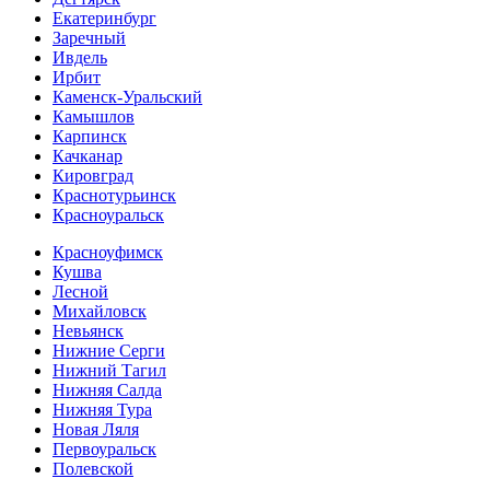
Екатеринбург
Заречный
Ивдель
Ирбит
Каменск-Уральский
Камышлов
Карпинск
Качканар
Кировград
Краснотурьинск
Красноуральск
Красноуфимск
Кушва
Лесной
Михайловск
Невьянск
Нижние Серги
Нижний Тагил
Нижняя Салда
Нижняя Тура
Новая Ляля
Первоуральск
Полевской