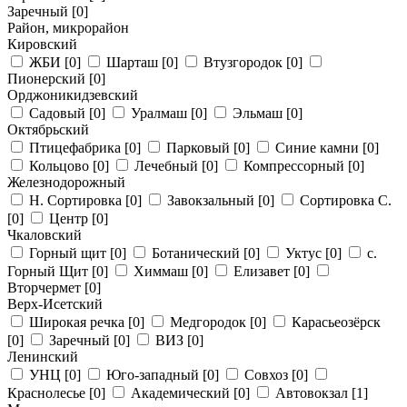
Заречный
[0]
Район, микрорайон
Кировский
ЖБИ
[0]
Шарташ
[0]
Втузгородок
[0]
Пионерский
[0]
Орджоникидзевский
Садовый
[0]
Уралмаш
[0]
Эльмаш
[0]
Октябрьский
Птицефабрика
[0]
Парковый
[0]
Синие камни
[0]
Кольцово
[0]
Лечебный
[0]
Компрессорный
[0]
Железнодорожный
Н. Сортировка
[0]
Завокзальный
[0]
Сортировка С.
[0]
Центр
[0]
Чкаловский
Горный щит
[0]
Ботанический
[0]
Уктус
[0]
с.
Горный Щит
[0]
Химмаш
[0]
Елизавет
[0]
Вторчермет
[0]
Верх-Исетский
Широкая речка
[0]
Медгородок
[0]
Карасьеозёрск
[0]
Заречный
[0]
ВИЗ
[0]
Ленинский
УНЦ
[0]
Юго-западный
[0]
Совхоз
[0]
Краснолесье
[0]
Академический
[0]
Автовокзал
[1]