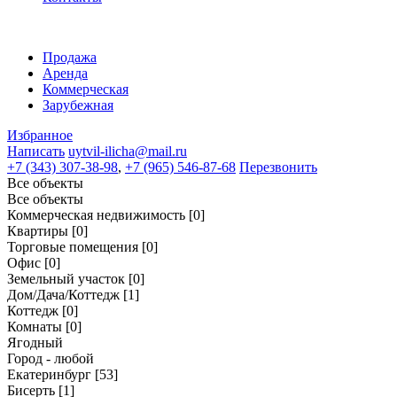
Продажа
Аренда
Коммерческая
Зарубежная
Избранное
Написать
uytvil-ilicha@mail.ru
+7 (343) 307-38-98
,
+7 (965) 546-87-68
Перезвонить
Все объекты
Все объекты
Коммерческая недвижимость
[0]
Квартиры
[0]
Торговые помещения
[0]
Офис
[0]
Земельный участок
[0]
Дом/Дача/Коттедж
[1]
Коттедж
[0]
Комнаты
[0]
Ягодный
Город - любой
Екатеринбург
[53]
Бисерть
[1]