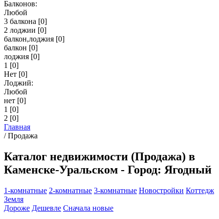
Балконов:
Любой
3 балкона
[0]
2 лоджии
[0]
балкон,лоджия
[0]
балкон
[0]
лоджия
[0]
1
[0]
Нет
[0]
Лоджий:
Любой
нет
[0]
1
[0]
2
[0]
Главная
/
Продажа
Каталог недвижимости (Продажа) в
Каменске-Уральском - Город: Ягодный
1-комнатные
2-комнатные
3-комнатные
Новостройки
Коттедж
Земля
Дороже
Дешевле
Сначала новые