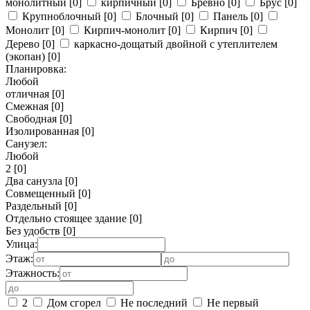
монолитный
[0]
кирпичный
[0]
Бревно
[0]
Брус
[0]
Крупноблочный
[0]
Блочный
[0]
Панель
[0]
Монолит
[0]
Кирпич-монолит
[0]
Кирпич
[0]
Дерево
[0]
каркасно-дощатый двойной с утеплителем
(экопан)
[0]
Планировка:
Любой
отличная
[0]
Смежная
[0]
Свободная
[0]
Изолированная
[0]
Санузел:
Любой
2
[0]
Два санузла
[0]
Совмещенный
[0]
Раздельный
[0]
Отдельно стоящее здание
[0]
Без удобств
[0]
Улица:
Этаж:
Этажность:
2
Дом сгорел
Не последний
Не первый