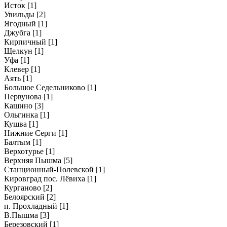
Исток
[1]
Увильды
[2]
Ягодный
[1]
Джубга
[1]
Кирпичный
[1]
Щелкун
[1]
Уфа
[1]
Клевер
[1]
Аять
[1]
Большое Седельниково
[1]
Первунова
[1]
Кашино
[3]
Ольгинка
[1]
Кушва
[1]
Нижние Серги
[1]
Балтым
[1]
Верхотурье
[1]
Верхняя Пышма
[5]
Станционный-Полевской
[1]
Кировград пос. Лёвиха
[1]
Курганово
[2]
Белоярский
[2]
п. Прохладный
[1]
В.Пышма
[3]
Березовский
[1]