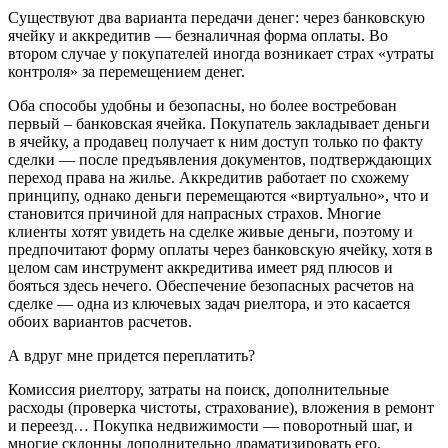
Существуют два варианта передачи денег: через банковскую
ячейку и аккредитив — безналичная форма оплаты. Во
втором случае у покупателей иногда возникает страх «утраты
контроля» за перемещением денег.
Оба способы удобны и безопасны, но более востребован
первый – банковская ячейка. Покупатель закладывает деньги
в ячейку, а продавец получает к ним доступ только по факту
сделки — после предъявления документов, подтверждающих
переход права на жилье. Аккредитив работает по схожему
принципу, однако деньги перемещаются «виртуально», что и
становится причиной для напрасных страхов. Многие
клиенты хотят увидеть на сделке живые деньги, поэтому и
предпочитают форму оплаты через банковскую ячейку, хотя в
целом сам инструмент аккредитива имеет ряд плюсов и
бояться здесь нечего. Обеспечение безопасных расчетов на
сделке — одна из ключевых задач риелтора, и это касается
обоих вариантов расчетов.
А вдруг мне придется переплатить?
Комиссия риелтору, затраты на поиск, дополнительные
расходы (проверка чистоты, страхование), вложения в ремонт
и переезд… Покупка недвижимости — поворотный шаг, и
многие склонны дополнительно драматизировать его,