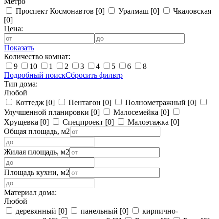
Метро
Проспект Космонавтов
[0]
Уралмаш
[0]
Чкаловская
[0]
Цена:
Показать
Количество комнат:
9
10
1
2
3
4
5
6
8
Подробный поиск
Сбросить фильтр
Тип дома:
Любой
Коттедж
[0]
Пентагон
[0]
Полнометражный
[0]
Улучшенной планировки
[0]
Малосемейка
[0]
Хрущевка
[0]
Спецпроект
[0]
Малоэтажка
[0]
Общая площадь, м2
Жилая площадь, м2
Площадь кухни, м2
Материал дома:
Любой
деревянный
[0]
панельный
[0]
кирпично-