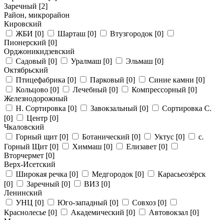
Заречный
[2]
Район, микрорайон
Кировский
ЖБИ
[0]
Шарташ
[0]
Втузгородок
[0]
Пионерский
[0]
Орджоникидзевский
Садовый
[0]
Уралмаш
[0]
Эльмаш
[0]
Октябрьский
Птицефабрика
[0]
Парковый
[0]
Синие камни
[0]
Кольцово
[0]
Лечебный
[0]
Компрессорный
[0]
Железнодорожный
Н. Сортировка
[0]
Завокзальный
[0]
Сортировка С.
[0]
Центр
[0]
Чкаловский
Горный щит
[0]
Ботанический
[0]
Уктус
[0]
с.
Горный Щит
[0]
Химмаш
[0]
Елизавет
[0]
Вторчермет
[0]
Верх-Исетский
Широкая речка
[0]
Медгородок
[0]
Карасьеозёрск
[0]
Заречный
[0]
ВИЗ
[0]
Ленинский
УНЦ
[0]
Юго-западный
[0]
Совхоз
[0]
Краснолесье
[0]
Академический
[0]
Автовокзал
[0]