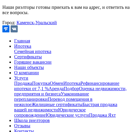
Наши риэлторы готовы приехать к вам на адрес, и ответить на
все вопросы.
Город:
Каменск-Уральский
Главная
Ипотека
Семейная ипотека
Сертификаты
Горящие вакансии
Наши объекты
О компании
Услуги
Продажа
Покупка
Обмен
Ипотека
Рефинансирование
ипотеки от 7,1 %
Аренда
Подбор
Оценка недвижимости,
предприятия и бизнеса
Узаконивание
перепланировки
Перевод помещения в
нежилое
Жилищные сертификаты
Быстрая продажа
вашей недвижимости
Юридическое
сопровождение
Юридические услуги
Продажа Яхт
Школа риелторов
Отзывы
Контакты