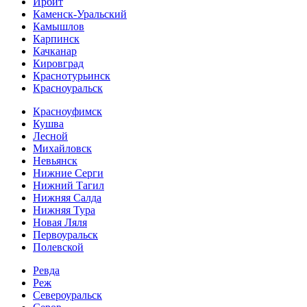
Ирбит
Каменск-Уральский
Камышлов
Карпинск
Качканар
Кировград
Краснотурьинск
Красноуральск
Красноуфимск
Кушва
Лесной
Михайловск
Невьянск
Нижние Серги
Нижний Тагил
Нижняя Салда
Нижняя Тура
Новая Ляля
Первоуральск
Полевской
Ревда
Реж
Североуральск