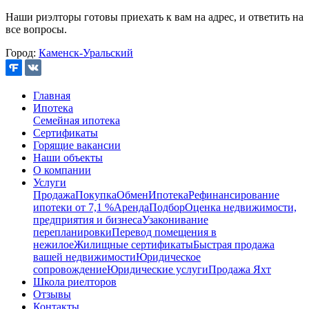
Наши риэлторы готовы приехать к вам на адрес, и ответить на
все вопросы.
Город:
Каменск-Уральский
Главная
Ипотека
Семейная ипотека
Сертификаты
Горящие вакансии
Наши объекты
О компании
Услуги
Продажа
Покупка
Обмен
Ипотека
Рефинансирование
ипотеки от 7,1 %
Аренда
Подбор
Оценка недвижимости,
предприятия и бизнеса
Узаконивание
перепланировки
Перевод помещения в
нежилое
Жилищные сертификаты
Быстрая продажа
вашей недвижимости
Юридическое
сопровождение
Юридические услуги
Продажа Яхт
Школа риелторов
Отзывы
Контакты