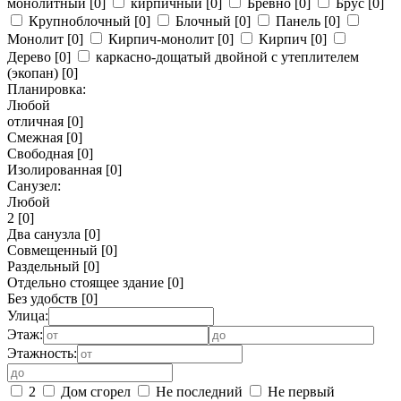
монолитный
[0]
кирпичный
[0]
Бревно
[0]
Брус
[0]
Крупноблочный
[0]
Блочный
[0]
Панель
[0]
Монолит
[0]
Кирпич-монолит
[0]
Кирпич
[0]
Дерево
[0]
каркасно-дощатый двойной с утеплителем
(экопан)
[0]
Планировка:
Любой
отличная
[0]
Смежная
[0]
Свободная
[0]
Изолированная
[0]
Санузел:
Любой
2
[0]
Два санузла
[0]
Совмещенный
[0]
Раздельный
[0]
Отдельно стоящее здание
[0]
Без удобств
[0]
Улица:
Этаж:
Этажность:
2
Дом сгорел
Не последний
Не первый