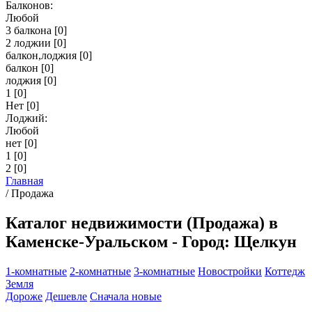
Балконов:
Любой
3 балкона
[0]
2 лоджии
[0]
балкон,лоджия
[0]
балкон
[0]
лоджия
[0]
1
[0]
Нет
[0]
Лоджий:
Любой
нет
[0]
1
[0]
2
[0]
Главная
/
Продажа
Каталог недвижимости (Продажа) в
Каменске-Уральском - Город: Щелкун
1-комнатные
2-комнатные
3-комнатные
Новостройки
Коттедж
Земля
Дороже
Дешевле
Сначала новые