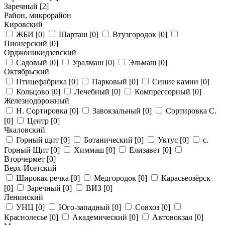
Заречный
[2]
Район, микрорайон
Кировский
ЖБИ
[0]
Шарташ
[0]
Втузгородок
[0]
Пионерский
[0]
Орджоникидзевский
Садовый
[0]
Уралмаш
[0]
Эльмаш
[0]
Октябрьский
Птицефабрика
[0]
Парковый
[0]
Синие камни
[0]
Кольцово
[0]
Лечебный
[0]
Компрессорный
[0]
Железнодорожный
Н. Сортировка
[0]
Завокзальный
[0]
Сортировка С.
[0]
Центр
[0]
Чкаловский
Горный щит
[0]
Ботанический
[0]
Уктус
[0]
с.
Горный Щит
[0]
Химмаш
[0]
Елизавет
[0]
Вторчермет
[0]
Верх-Исетский
Широкая речка
[0]
Медгородок
[0]
Карасьеозёрск
[0]
Заречный
[0]
ВИЗ
[0]
Ленинский
УНЦ
[0]
Юго-западный
[0]
Совхоз
[0]
Краснолесье
[0]
Академический
[0]
Автовокзал
[0]