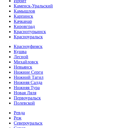
Ирбит
Каменск-Уральский
Камышлов
Карпинск
Качканар
Кировград
Краснотурьинск
Красноуральск
Красноуфимск
Кушва
Лесной
Михайловск
Невьянск
Нижние Серги
Нижний Тагил
Нижняя Салда
Нижняя Тура
Новая Ляля
Первоуральск
Полевской
Ревда
Реж
Североуральск