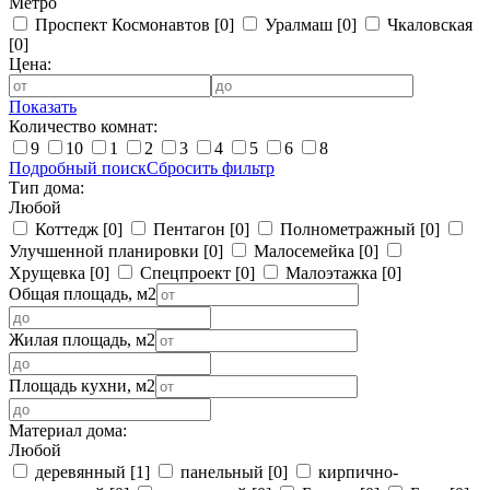
Метро
Проспект Космонавтов
[0]
Уралмаш
[0]
Чкаловская
[0]
Цена:
Показать
Количество комнат:
9
10
1
2
3
4
5
6
8
Подробный поиск
Сбросить фильтр
Тип дома:
Любой
Коттедж
[0]
Пентагон
[0]
Полнометражный
[0]
Улучшенной планировки
[0]
Малосемейка
[0]
Хрущевка
[0]
Спецпроект
[0]
Малоэтажка
[0]
Общая площадь, м2
Жилая площадь, м2
Площадь кухни, м2
Материал дома:
Любой
деревянный
[1]
панельный
[0]
кирпично-