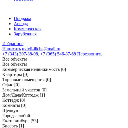
Продажа
Аренда
Коммерческая
Зарубежная
Избранное
Написать
uytvil-ilicha@mail.ru
+7 (343) 307-38-98
,
+7 (965) 546-87-68
Перезвонить
Все объекты
Все объекты
Коммерческая недвижимость
[0]
Квартиры
[0]
Торговые помещения
[0]
Офис
[0]
Земельный участок
[0]
Дом/Дача/Коттедж
[1]
Коттедж
[0]
Комнаты
[0]
Щелкун
Город - любой
Екатеринбург
[53]
Бисерть
[1]