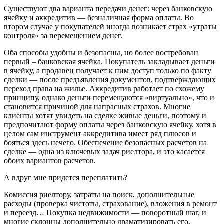
Существуют два варианта передачи денег: через банковскую
ячейку и аккредитив — безналичная форма оплаты. Во
втором случае у покупателей иногда возникает страх «утраты
контроля» за перемещением денег.
Оба способы удобны и безопасны, но более востребован
первый – банковская ячейка. Покупатель закладывает деньги
в ячейку, а продавец получает к ним доступ только по факту
сделки — после предъявления документов, подтверждающих
переход права на жилье. Аккредитив работает по схожему
принципу, однако деньги перемещаются «виртуально», что и
становится причиной для напрасных страхов. Многие
клиенты хотят увидеть на сделке живые деньги, поэтому и
предпочитают форму оплаты через банковскую ячейку, хотя в
целом сам инструмент аккредитива имеет ряд плюсов и
бояться здесь нечего. Обеспечение безопасных расчетов на
сделке — одна из ключевых задач риелтора, и это касается
обоих вариантов расчетов.
А вдруг мне придется переплатить?
Комиссия риелтору, затраты на поиск, дополнительные
расходы (проверка чистоты, страхование), вложения в ремонт
и переезд… Покупка недвижимости — поворотный шаг, и
многие склонны дополнительно драматизировать его,