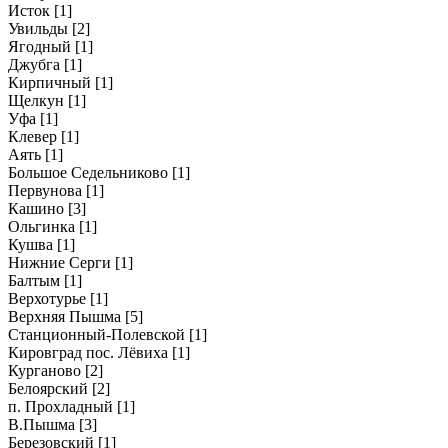
Исток
[1]
Увильды
[2]
Ягодный
[1]
Джубга
[1]
Кирпичный
[1]
Щелкун
[1]
Уфа
[1]
Клевер
[1]
Аять
[1]
Большое Седельниково
[1]
Первунова
[1]
Кашино
[3]
Ольгинка
[1]
Кушва
[1]
Нижние Серги
[1]
Балтым
[1]
Верхотурье
[1]
Верхняя Пышма
[5]
Станционный-Полевской
[1]
Кировград пос. Лёвиха
[1]
Курганово
[2]
Белоярский
[2]
п. Прохладный
[1]
В.Пышма
[3]
Березовский
[1]