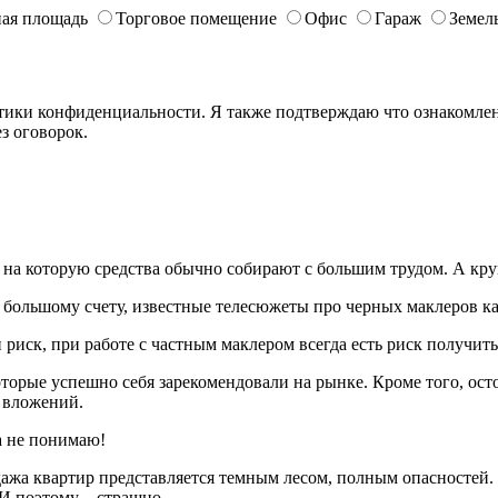
ая площадь
Торговое помещение
Офис
Гараж
Земел
ики конфиденциальности. Я также подтверждаю что ознакомлен 
з оговорок.
е, на которую средства обычно собирают с большим трудом. А к
о большому счету, известные телесюжеты про черных маклеров ка
 риск, при работе с частным маклером всегда есть риск получить
орые успешно себя зарекомендовали на рынке. Кроме того, ост
 вложений.
а не понимаю!
дажа квартир представляется темным лесом, полным опасностей.
И поэтому – страшно.