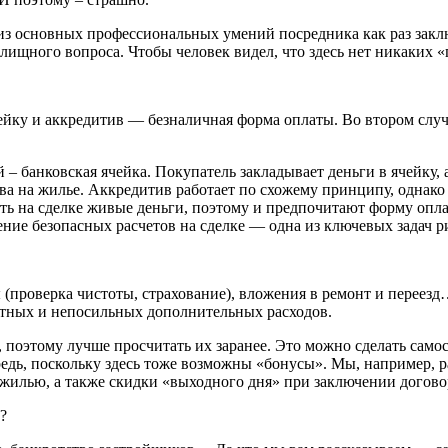
из основных профессиональных умений посредника как раз заключ
ищного вопроса. Чтобы человек видел, что здесь нет никаких «
ейку и аккредитив — безналичная форма оплаты. Во втором случа
– банковская ячейка. Покупатель закладывает деньги в ячейку, 
а на жилье. Аккредитив работает по схожему принципу, однако 
ь на сделке живые деньги, поэтому и предпочитают форму оплат
ение безопасных расчетов на сделке — одна из ключевых задач ри
ы (проверка чистоты, страхование), вложения в ремонт и пере
етных и непосильных дополнительных расходов.
поэтому лучше просчитать их заранее. Это можно сделать самост
ередь, поскольку здесь тоже возможны «бонусы». Мы, например,
жилью, а также скидки «выходного дня» при заключении договор
?