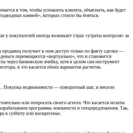
ается в том, чтобы успокоить клиента, объяснить, как будет
подводных камней», которых стоило бы бояться.
е у покупателей иногда возникает страх «утраты контроля» за
а продавец получает к ним доступ только по факту сделки —
деньги перемещаются «виртуально», что и становится
ы через банковскую ячейку, хотя в целом сам инструмент
елтора, и это касается обоих вариантов расчетов.
езд… Покупка недвижимости — поворотный шаг, и многие
оятельно или попросить своего агента. Что касается оплаты
 разрабатываем программы лояльности и спецпредложения. Так,
а в субботу или воскресенье.