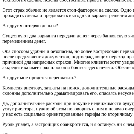
Этот страх обычно не является стоп-фактором на сделке. Одно 
проходить сделка и предложить выгодный вариант решения жил
А вдруг я потеряю деньги?
Существуют два варианта передачи денег: через банковскую яч
перемещением денег.
Оба способы удобны и безопасны, но более востребован первый 
после предъявления документов, подтверждающих переход прав
причиной для напрасных страхов. Многие клиенты хотят увидет
аккредитива имеет ряд плюсов и бояться здесь нечего. Обеспеч
А вдруг мне придется переплатить?
Комиссия риелтору, затраты на поиск, дополнительные расход
склонны дополнительно драматизировать его, опасаясь несусв
Да, дополнительные расходы при покупке недвижимости будут, 
услуг риелтора, нужно об этом поговорить с ним в первую оч
у нас есть социально ориентированные тарифы по вторичному 
Рубль упадет, а застройщик обанкротится, и я останусь ни с чем