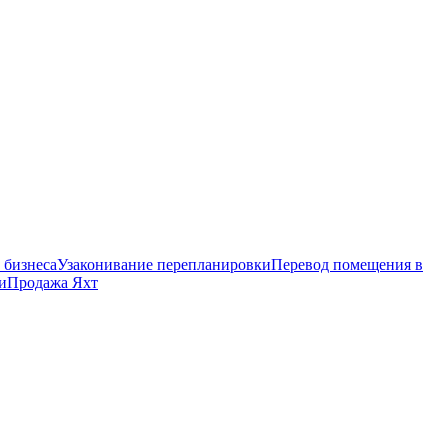
 бизнеса
Узаконивание перепланировки
Перевод помещения в
и
Продажа Яхт