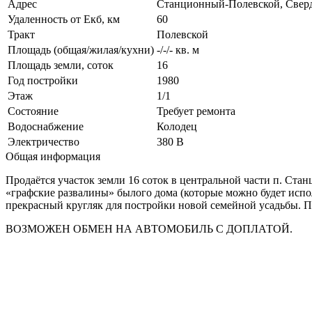
Адрес
Станционный-Полевской, Сверд
Удаленность от Екб, км
60
Тракт
Полевской
Площадь (общая/жилая/кухни)
-/-/- кв. м
Площадь земли, соток
16
Год постройки
1980
Этаж
1/1
Состояние
Требует ремонта
Водоснабжение
Колодец
Электричество
380 В
Общая информация
Продаётся участок земли 16 соток в центральной части п. Ста
«графские развалины» былого дома (которые можно будет исполь
прекрасный кругляк для постройки новой семейной усадьбы. П
ВОЗМОЖЕН ОБМЕН НА АВТОМОБИЛЬ С ДОПЛАТОЙ.