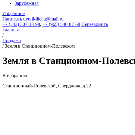
Зарубежная
Избранное
Написать
uytvil-ilicha@mail.ru
+7 (343) 307-38-98
,
+7 (965) 546-87-68
Перезвонить
Главная
/
Продажа
/
Земля в Станционном-Полевском
Земля в Станционном-Полевс
В избранное
Станционный-Полевской, Свердлова, д.22