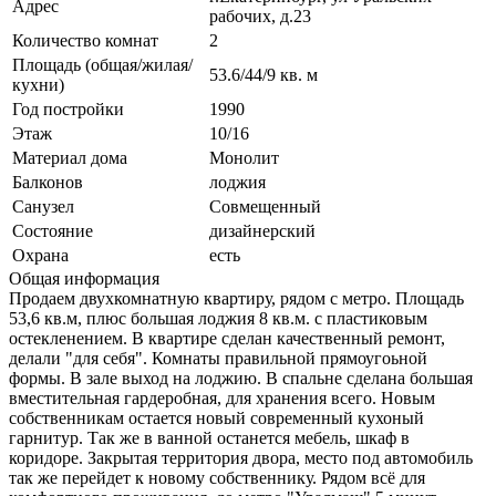
Адрес
рабочих, д.23
Количество комнат
2
Площадь (общая/жилая/
53.6/44/9 кв. м
кухни)
Год постройки
1990
Этаж
10/16
Материал дома
Монолит
Балконов
лоджия
Санузел
Совмещенный
Состояние
дизайнерский
Охрана
есть
Общая информация
Продаем двухкомнатную квартиру, рядом с метро. Площадь
53,6 кв.м, плюс большая лоджия 8 кв.м. с пластиковым
остекленением. В квартире сделан качественный ремонт,
делали "для себя". Комнаты правильной прямоугоьной
формы. В зале выход на лоджию. В спальне сделана большая
вместительная гардеробная, для хранения всего. Новым
собственникам остается новый современный кухоный
гарнитур. Так же в ванной останется мебель, шкаф в
коридоре. Закрытая территория двора, место под автомобиль
так же перейдет к новому собственнику. Рядом всё для