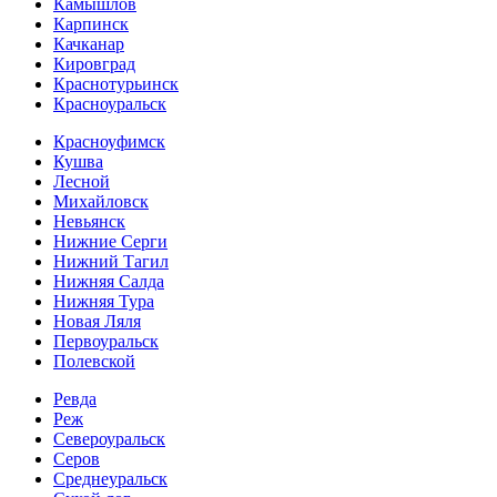
Камышлов
Карпинск
Качканар
Кировград
Краснотурьинск
Красноуральск
Красноуфимск
Кушва
Лесной
Михайловск
Невьянск
Нижние Серги
Нижний Тагил
Нижняя Салда
Нижняя Тура
Новая Ляля
Первоуральск
Полевской
Ревда
Реж
Североуральск
Серов
Среднеуральск