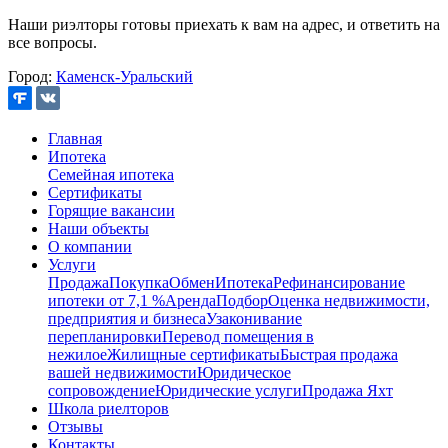
Наши риэлторы готовы приехать к вам на адрес, и ответить на
все вопросы.
Город:
Каменск-Уральский
Главная
Ипотека
Семейная ипотека
Сертификаты
Горящие вакансии
Наши объекты
О компании
Услуги
Продажа
Покупка
Обмен
Ипотека
Рефинансирование
ипотеки от 7,1 %
Аренда
Подбор
Оценка недвижимости,
предприятия и бизнеса
Узаконивание
перепланировки
Перевод помещения в
нежилое
Жилищные сертификаты
Быстрая продажа
вашей недвижимости
Юридическое
сопровождение
Юридические услуги
Продажа Яхт
Школа риелторов
Отзывы
Контакты