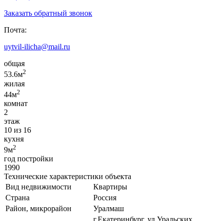
Заказать обратный звонок
Почта:
uytvil-ilicha@mail.ru
общая
2
53.6м
жилая
2
44м
комнат
2
этаж
10 из 16
кухня
2
9м
год постройки
1990
Технические характеристики объекта
Вид недвижимости
Квартиры
Страна
Россия
Район, микрорайон
Уралмаш
г.Екатеринбург, ул Уральских