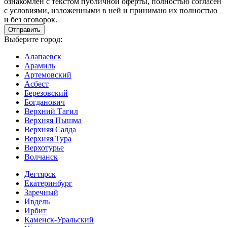
ознакомлен с текстом публичной оферты, полностью согласен
с условиями, изложенными в ней и принимаю их полностью
и без оговорок.
Выберите город:
Алапаевск
Арамиль
Артемовский
Асбест
Березовский
Богданович
Верхний Тагил
Верхняя Пышма
Верхняя Салда
Верхняя Тура
Верхотурье
Волчанск
Дегтярск
Екатеринбург
Заречный
Ивдель
Ирбит
Каменск-Уральский