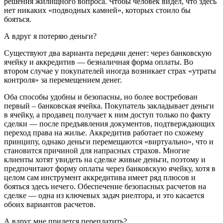
решения жилищного вопроса. Чтобы человек видел, что здесь
нет никаких «подводных камней», которых стоило бы
бояться.
А вдруг я потеряю деньги?
Существуют два варианта передачи денег: через банковскую
ячейку и аккредитив — безналичная форма оплаты. Во
втором случае у покупателей иногда возникает страх «утраты
контроля» за перемещением денег.
Оба способы удобны и безопасны, но более востребован
первый – банковская ячейка. Покупатель закладывает деньги
в ячейку, а продавец получает к ним доступ только по факту
сделки — после предъявления документов, подтверждающих
переход права на жилье. Аккредитив работает по схожему
принципу, однако деньги перемещаются «виртуально», что и
становится причиной для напрасных страхов. Многие
клиенты хотят увидеть на сделке живые деньги, поэтому и
предпочитают форму оплаты через банковскую ячейку, хотя в
целом сам инструмент аккредитива имеет ряд плюсов и
бояться здесь нечего. Обеспечение безопасных расчетов на
сделке — одна из ключевых задач риелтора, и это касается
обоих вариантов расчетов.
А вдруг мне придется переплатить?