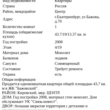
Вид недвижимости
Квартиры
Страна
Россия
Район, микрорайон
Центр
г.Екатеринбург, ул Бажова,
Адрес
д.70
Количество комнат
1
Площадь (общая/жилая/
43.7/19/13.37 кв. м
кухни)
Год постройки
2008
Этаж
4/19
Материал дома
Монолит
Балконов
лоджия
Санузел
Совмещенный
Состояние
Требует ремонта
Охрана
есть
Общая информация
Продается однокомнатная квартира общей площадью 43,7 кв.
м в ЖК "Бажовский".
РАЙОН: Кировский, мкр. ЦЕНТР.
ДОМ: Год постройки 2008, материал стен монолит. Дом
обслуживает УК "Связь-инвест".
ДВОР: большая закрытая территория с детскими и