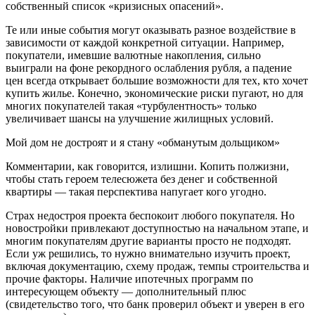
собственный список «кризисных опасений».
Те или иные события могут оказывать разное воздействие в
зависимости от каждой конкретной ситуации. Например,
покупатели, имевшие валютные накопления, сильно
выиграли на фоне рекордного ослабления рубля, а падение
цен всегда открывает большие возможности для тех, кто хочет
купить жилье. Конечно, экономические риски пугают, но для
многих покупателей такая «турбулентность» только
увеличивает шансы на улучшение жилищных условий.
Мой дом не достроят и я стану «обманутым дольщиком»
Комментарии, как говорится, излишни. Копить полжизни,
чтобы стать героем телесюжета без денег и собственной
квартиры — такая перспектива напугает кого угодно.
Страх недостроя проекта беспокоит любого покупателя. Но
новостройки привлекают доступностью на начальном этапе, и
многим покупателям другие варианты просто не подходят.
Если уж решились, то нужно внимательно изучить проект,
включая документацию, схему продаж, темпы строительства и
прочие факторы. Наличие ипотечных программ по
интересующем объекту — дополнительный плюс
(свидетельство того, что банк проверил объект и уверен в его