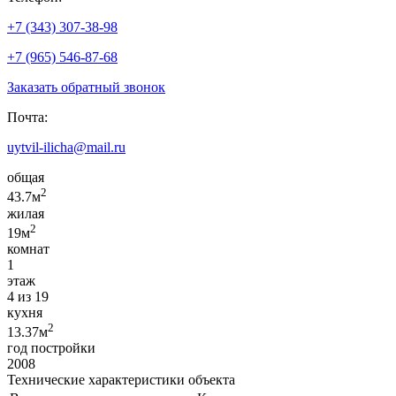
+7 (343) 307-38-98
+7 (965) 546-87-68
Заказать обратный звонок
Почта:
uytvil-ilicha@mail.ru
общая
2
43.7м
жилая
2
19м
комнат
1
этаж
4 из 19
кухня
2
13.37м
год постройки
2008
Технические характеристики объекта