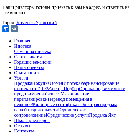
Наши риэлторы готовы приехать к вам на адрес, и ответить на
все вопросы.
Город:
Каменск-Уральский
Главная
Ипотека
Семейная ипотека
Сертификаты
Горящие вакансии
Наши объекты
О компании
Услуги
Продажа
Покупка
Обмен
Ипотека
Рефинансирование
ипотеки от 7,1 %
Аренда
Подбор
Оценка недвижимости,
предприятия и бизнеса
Узаконивание
перепланировки
Перевод помещения в
нежилое
Жилищные сертификаты
Быстрая продажа
вашей недвижимости
Юридическое
сопровождение
Юридические услуги
Продажа Яхт
Школа риелторов
Отзывы
Контакты