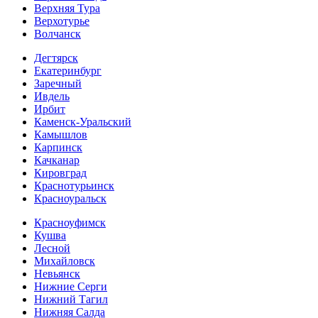
Верхняя Тура
Верхотурье
Волчанск
Дегтярск
Екатеринбург
Заречный
Ивдель
Ирбит
Каменск-Уральский
Камышлов
Карпинск
Качканар
Кировград
Краснотурьинск
Красноуральск
Красноуфимск
Кушва
Лесной
Михайловск
Невьянск
Нижние Серги
Нижний Тагил
Нижняя Салда