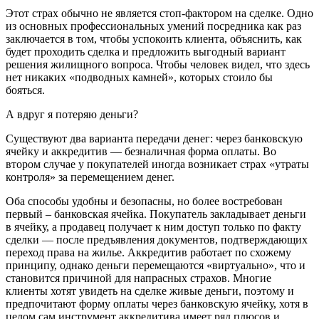
Этот страх обычно не является стоп-фактором на сделке. Одно
из основных профессиональных умений посредника как раз
заключается в том, чтобы успокоить клиента, объяснить, как
будет проходить сделка и предложить выгодный вариант
решения жилищного вопроса. Чтобы человек видел, что здесь
нет никаких «подводных камней», которых стоило бы
бояться.
А вдруг я потеряю деньги?
Существуют два варианта передачи денег: через банковскую
ячейку и аккредитив — безналичная форма оплаты. Во
втором случае у покупателей иногда возникает страх «утраты
контроля» за перемещением денег.
Оба способы удобны и безопасны, но более востребован
первый – банковская ячейка. Покупатель закладывает деньги
в ячейку, а продавец получает к ним доступ только по факту
сделки — после предъявления документов, подтверждающих
переход права на жилье. Аккредитив работает по схожему
принципу, однако деньги перемещаются «виртуально», что и
становится причиной для напрасных страхов. Многие
клиенты хотят увидеть на сделке живые деньги, поэтому и
предпочитают форму оплаты через банковскую ячейку, хотя в
целом сам инструмент аккредитива имеет ряд плюсов и