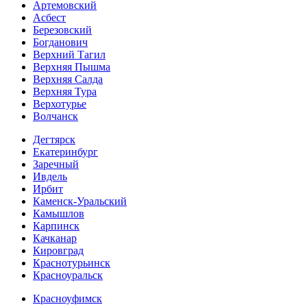
Артемовский
Асбест
Березовский
Богданович
Верхний Тагил
Верхняя Пышма
Верхняя Салда
Верхняя Тура
Верхотурье
Волчанск
Дегтярск
Екатеринбург
Заречный
Ивдель
Ирбит
Каменск-Уральский
Камышлов
Карпинск
Качканар
Кировград
Краснотурьинск
Красноуральск
Красноуфимск