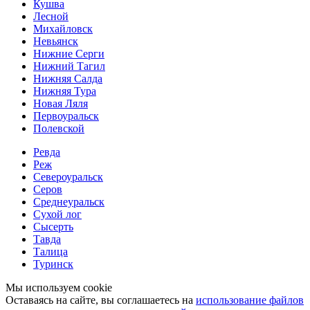
Кушва
Лесной
Михайловск
Невьянск
Нижние Серги
Нижний Тагил
Нижняя Салда
Нижняя Тура
Новая Ляля
Первоуральск
Полевской
Ревда
Реж
Североуральск
Серов
Среднеуральск
Сухой лог
Сысерть
Тавда
Талица
Туринск
Мы используем cookie
Оставаясь на сайте, вы соглашаетесь на
использование файлов