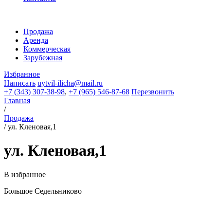
Продажа
Аренда
Коммерческая
Зарубежная
Избранное
Написать
uytvil-ilicha@mail.ru
+7 (343) 307-38-98
,
+7 (965) 546-87-68
Перезвонить
Главная
/
Продажа
/
ул. Кленовая,1
ул. Кленовая,1
В избранное
Большое Седельниково