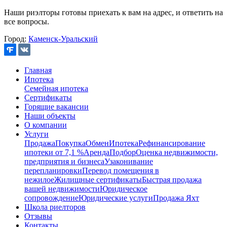
Наши риэлторы готовы приехать к вам на адрес, и ответить на
все вопросы.
Город:
Каменск-Уральский
Главная
Ипотека
Семейная ипотека
Сертификаты
Горящие вакансии
Наши объекты
О компании
Услуги
Продажа
Покупка
Обмен
Ипотека
Рефинансирование
ипотеки от 7,1 %
Аренда
Подбор
Оценка недвижимости,
предприятия и бизнеса
Узаконивание
перепланировки
Перевод помещения в
нежилое
Жилищные сертификаты
Быстрая продажа
вашей недвижимости
Юридическое
сопровождение
Юридические услуги
Продажа Яхт
Школа риелторов
Отзывы
Контакты