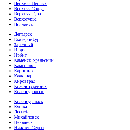
Верхняя Пышма
Верхняя Салда
Верхняя Тура
Верхотурье
Волчанск
Дегтярск
Екатеринбург
Заречный
Ивдель
Ирбит
Каменск-Уральский
Камышлов
Карпинск
Качканар
Кировград
Краснотурьинск
Красноуральск
Красноуфимск
Кушва
Лесной
Михайловск
Невьянск
Нижние Серги