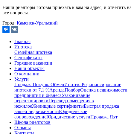
Наши риэлторы готовы приехать к вам на адрес, и ответить на
все вопросы.
Город:
Каменск-Уральский
Главная
Ипотека
Семейная ипотека
Сертификаты
Горящие вакансии
Наши объекты
О компании
Услуги
Продажа
Покупка
Обмен
Ипотека
Рефинансирование
ипотеки от 7,1 %
Аренда
Подбор
Оценка недвижимости,
предприятия и бизнеса
Узаконивание
перепланировки
Перевод помещения в
нежилое
Жилищные сертификаты
Быстрая продажа
вашей недвижимости
Юридическое
сопровождение
Юридические услуги
Продажа Яхт
Школа риелторов
Отзывы
Контакты