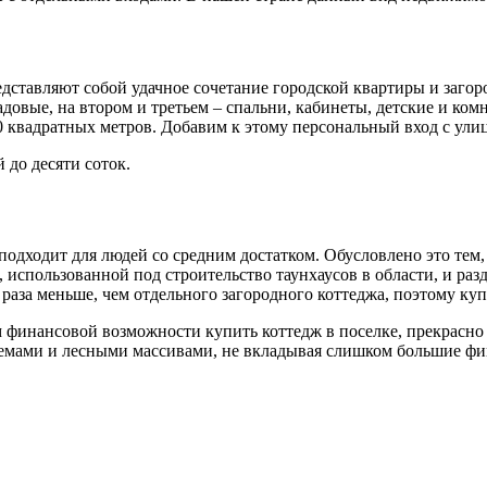
едставляют собой удачное сочетание городской квартиры и заго
адовые, на втором и третьем – спальни, кабинеты, детские и ко
0 квадратных метров. Добавим к этому персональный вход с ули
 до десяти соток.
дходит для людей со средним достатком. Обусловлено это тем, 
 использованной под строительство таунхаусов в области, и ра
раза меньше, чем отдельного загородного коттеджа, поэтому куп
инансовой возможности купить коттедж в поселке, прекрасно по
оемами и лесными массивами, не вкладывая слишком большие фи