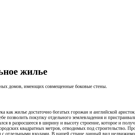
ьное жилье
жных домов, имеющих совмещенные боковые стены.
ека как жилье достаточно богатых горожан и английской аристок
себе позволить покупку отдельного землевладения и пристраивал
ся в разросшееся в ширину и высоту строение, которое и получи
городских квадратных метров, отводимых под строительство. П
усы с отдельными входами. В нашей стране данный вид недвижим