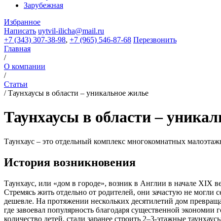
Зарубежная
Избранное
Написать
uytvil-ilicha@mail.ru
+7 (343) 307-38-98
,
+7 (965) 546-87-68
Перезвонить
Главная
/
О компании
/
Статьи
/
Таунхаусы в области – уникальное жилье
Таунхаусы в области – уникал
Таунхаус – это отдельный комплекс многокомнатных малоэта
История возникновения
Таунхаус, или «дом в городе», возник в Англии в начале
XIX
в
Стремясь жить отдельно от родителей, они зачастую не могли 
дешевле. На протяжении нескольких десятилетий дом превращал
где завоевал популярность благодаря существенной экономии 
количество детей, стали заранее строить 2–3-этажные таунха