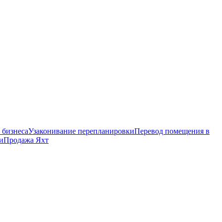
 бизнеса
Узаконивание перепланировки
Перевод помещения в
и
Продажа Яхт