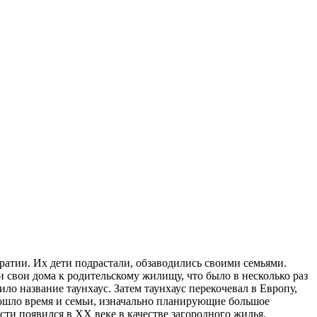
ратии. Их дети подрастали, обзаводились своими семьями.
и свои дома к родительскому жилищу, что было в несколько раз
ло название таунхаус. Затем таунхаус перекочевал в Европу,
рошло время и семьи, изначально планирующие большое
ости появился в
XX
веке в качестве загородного жилья.