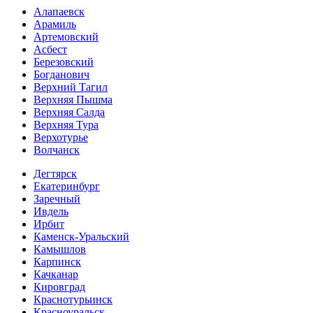
Алапаевск
Арамиль
Артемовский
Асбест
Березовский
Богданович
Верхний Тагил
Верхняя Пышма
Верхняя Салда
Верхняя Тура
Верхотурье
Волчанск
Дегтярск
Екатеринбург
Заречный
Ивдель
Ирбит
Каменск-Уральский
Камышлов
Карпинск
Качканар
Кировград
Краснотурьинск
Красноуральск