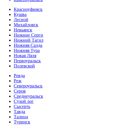
Красноуфимск
Кушва
Лесной
Михайловск
Невьянск
Нижние Серги
Нижний Тагил
Нижняя Салда
Нижняя Тура
Новая Ляля
Первоуральск
Полевской
Ревда
Реж
Североуральск
Серов
Среднеуральск
Сухой лог
Сысерть
Тавда
Талица
Туринск