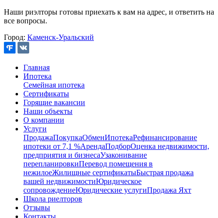
Наши риэлторы готовы приехать к вам на адрес, и ответить на
все вопросы.
Город:
Каменск-Уральский
Главная
Ипотека
Семейная ипотека
Сертификаты
Горящие вакансии
Наши объекты
О компании
Услуги
Продажа
Покупка
Обмен
Ипотека
Рефинансирование
ипотеки от 7,1 %
Аренда
Подбор
Оценка недвижимости,
предприятия и бизнеса
Узаконивание
перепланировки
Перевод помещения в
нежилое
Жилищные сертификаты
Быстрая продажа
вашей недвижимости
Юридическое
сопровождение
Юридические услуги
Продажа Яхт
Школа риелторов
Отзывы
Контакты