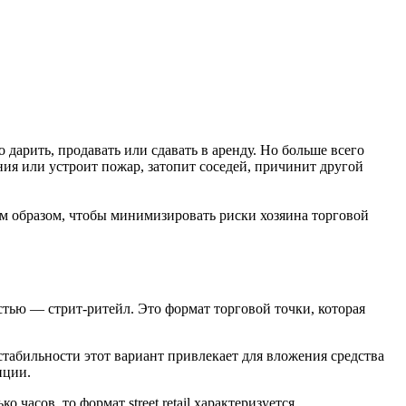
арить, продавать или сдавать в аренду. Но больше всего
я или устроит пожар, затопит соседей, причинит другой
им образом, чтобы минимизировать риски хозяина торговой
тью — стрит-ритейл. Это формат торговой точки, которая
табильности этот вариант привлекает для вложения средства
иции.
часов, то формат street retail характеризуется