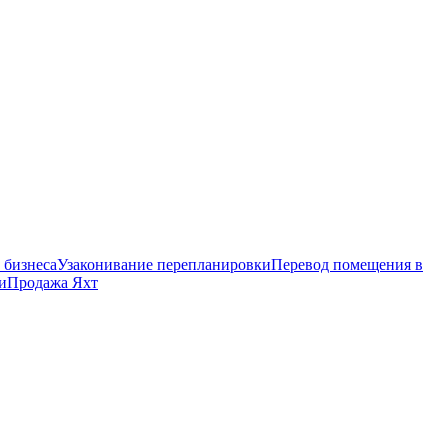
 бизнеса
Узаконивание перепланировки
Перевод помещения в
и
Продажа Яхт