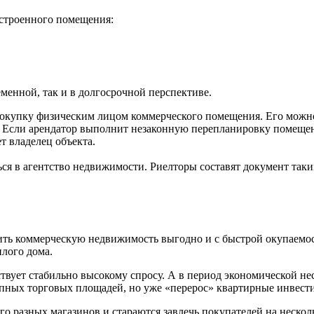
строенного помещения:
менной, так и в долгосрочной перспективе.
окупку физическим лицом коммерческого помещения. Его можно д
 Если арендатор выполнит незаконную перепланировку помещени
т владелец объекта.
ься в агентство недвижимости. Риелторы составят документ так
ить коммерческую недвижимость выгодно и с быстрой окупаемос
илого дома.
вует стабильно высокому спросу. А в период экономической нес
упных торговых площадей, но уже «перерос» квартирные инвест
разных магазинов и стараются завлечь покупателей на несколько 