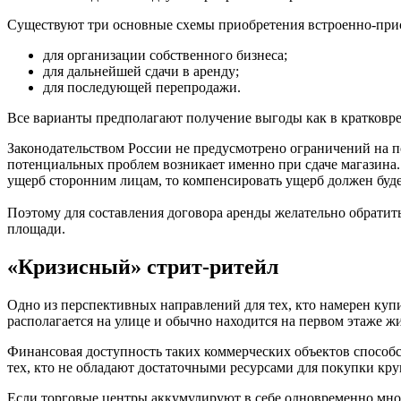
Существуют три основные схемы приобретения встроенно-при
для организации собственного бизнеса;
для дальнейшей сдачи в аренду;
для последующей перепродажи.
Все варианты предполагают получение выгоды как в кратковре
Законодательством России не предусмотрено ограничений на п
потенциальных проблем возникает именно при сдаче магазина.
ущерб сторонним лицам, то компенсировать ущерб должен буде
Поэтому для составления договора аренды желательно обратит
площади.
«Кризисный» стрит-ритейл
Одно из перспективных направлений для тех, кто намерен куп
располагается на улице и обычно находится на первом этаже ж
Финансовая доступность таких коммерческих объектов способст
тех, кто не обладают достаточными ресурсами для покупки кр
Если торговые центры аккумулируют в себе одновременно много 