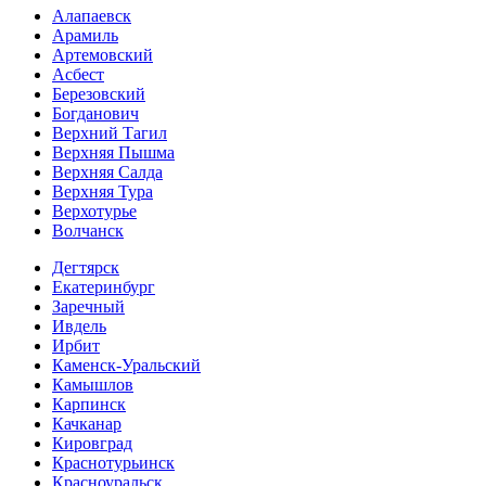
Алапаевск
Арамиль
Артемовский
Асбест
Березовский
Богданович
Верхний Тагил
Верхняя Пышма
Верхняя Салда
Верхняя Тура
Верхотурье
Волчанск
Дегтярск
Екатеринбург
Заречный
Ивдель
Ирбит
Каменск-Уральский
Камышлов
Карпинск
Качканар
Кировград
Краснотурьинск
Красноуральск