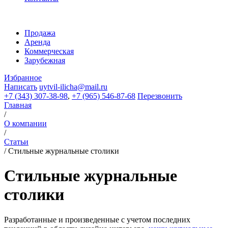
Продажа
Аренда
Коммерческая
Зарубежная
Избранное
Написать
uytvil-ilicha@mail.ru
+7 (343) 307-38-98
,
+7 (965) 546-87-68
Перезвонить
Главная
/
О компании
/
Статьи
/
Стильные журнальные столики
Стильные журнальные
столики
Разработанные и произведенные с учетом последних