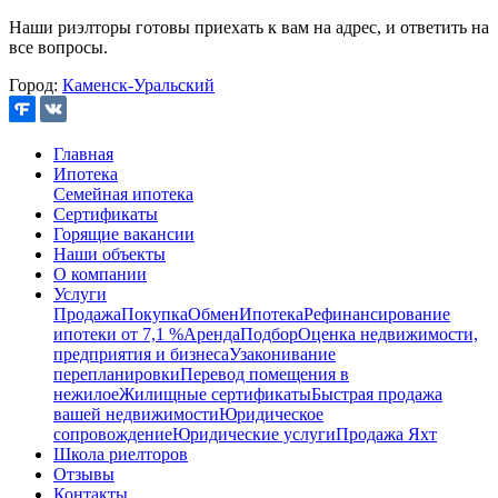
Наши риэлторы готовы приехать к вам на адрес, и ответить на
все вопросы.
Город:
Каменск-Уральский
Главная
Ипотека
Семейная ипотека
Сертификаты
Горящие вакансии
Наши объекты
О компании
Услуги
Продажа
Покупка
Обмен
Ипотека
Рефинансирование
ипотеки от 7,1 %
Аренда
Подбор
Оценка недвижимости,
предприятия и бизнеса
Узаконивание
перепланировки
Перевод помещения в
нежилое
Жилищные сертификаты
Быстрая продажа
вашей недвижимости
Юридическое
сопровождение
Юридические услуги
Продажа Яхт
Школа риелторов
Отзывы
Контакты