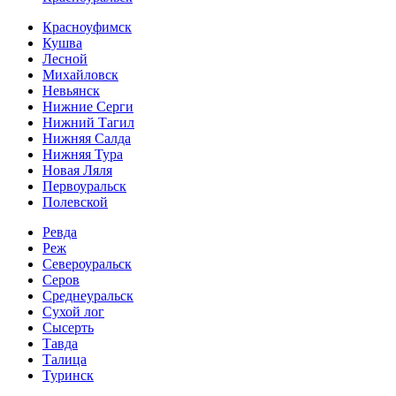
Красноуфимск
Кушва
Лесной
Михайловск
Невьянск
Нижние Серги
Нижний Тагил
Нижняя Салда
Нижняя Тура
Новая Ляля
Первоуральск
Полевской
Ревда
Реж
Североуральск
Серов
Среднеуральск
Сухой лог
Сысерть
Тавда
Талица
Туринск