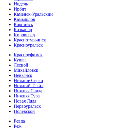
Ивдель
Ирбит
Каменск-Уральский
Камышлов
Карпинск
Качканар
Кировград
Краснотурьинск
Красноуральск
Красноуфимск
Кушва
Лесной
Михайловск
Невьянск
Нижние Серги
Нижний Тагил
Нижняя Салда
Нижняя Тура
Новая Ляля
Первоуральск
Полевской
Ревда
Реж