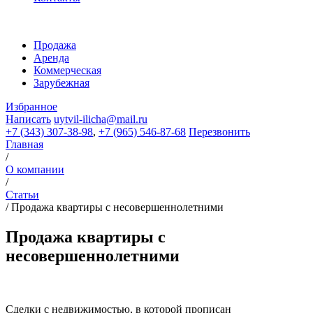
Продажа
Аренда
Коммерческая
Зарубежная
Избранное
Написать
uytvil-ilicha@mail.ru
+7 (343) 307-38-98
,
+7 (965) 546-87-68
Перезвонить
Главная
/
О компании
/
Статьи
/
Продажа квартиры с несовершеннолетними
Продажа квартиры с
несовершеннолетними
Сделки с недвижимостью, в которой прописан