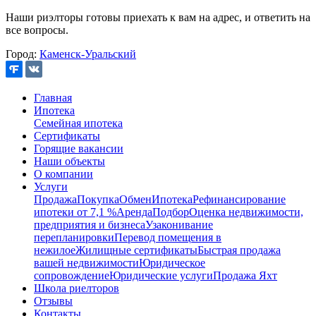
Наши риэлторы готовы приехать к вам на адрес, и ответить на
все вопросы.
Город:
Каменск-Уральский
Главная
Ипотека
Семейная ипотека
Сертификаты
Горящие вакансии
Наши объекты
О компании
Услуги
Продажа
Покупка
Обмен
Ипотека
Рефинансирование
ипотеки от 7,1 %
Аренда
Подбор
Оценка недвижимости,
предприятия и бизнеса
Узаконивание
перепланировки
Перевод помещения в
нежилое
Жилищные сертификаты
Быстрая продажа
вашей недвижимости
Юридическое
сопровождение
Юридические услуги
Продажа Яхт
Школа риелторов
Отзывы
Контакты