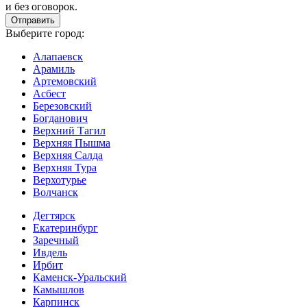
и без оговорок.
Выберите город:
Алапаевск
Арамиль
Артемовский
Асбест
Березовский
Богданович
Верхний Тагил
Верхняя Пышма
Верхняя Салда
Верхняя Тура
Верхотурье
Волчанск
Дегтярск
Екатеринбург
Заречный
Ивдель
Ирбит
Каменск-Уральский
Камышлов
Карпинск