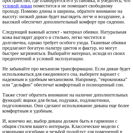
пространство, где планируется его установка, и убедитесь, что
угловой диван
поместится и не помешает свободному
проходу. Помимо длины и ширины, обратите внимание на
высоту: низкий диван будет выглядеть легче и воздушнее, а
высокий обеспечит дополнительный комфорт при сидении.
Следующий важный аспект - материал обивки. Натуральная
кожа выглядит дорого и стильно, легко чистится и
долговечна, однако требует особого ухода. Тканевые обивки
предлагают богатую палитру цветов и фактур, но могут
быстрее загрязняться. Выбирайте материал, исходя из своих
предпочтений и условий эксплуатации.
Не забывайте про механизм трансформации. Если диван будет
использоваться для ежедневного сна, выберите вариант с
надежным и удобным механизмом. Например, "еврокнижка"
или "дельфин" обеспечат комфортный и полноценный сон.
Также стоит обратить внимание на наличие дополнительных
функций: ящики для белья, подушки, подлокотники,
подголовники. Они сделают использование дивана еще более
комфортным и удобным.
И, конечно же, выбор дивана должен быть в гармонии с
общим стилем вашего интерьера. Классические модели с
изящными изгибами и резьбой подойдут для помещений в