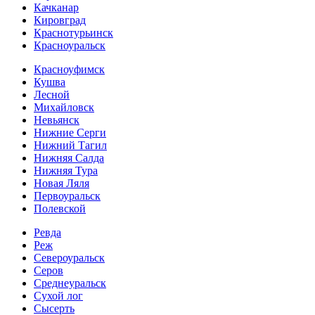
Качканар
Кировград
Краснотурьинск
Красноуральск
Красноуфимск
Кушва
Лесной
Михайловск
Невьянск
Нижние Серги
Нижний Тагил
Нижняя Салда
Нижняя Тура
Новая Ляля
Первоуральск
Полевской
Ревда
Реж
Североуральск
Серов
Среднеуральск
Сухой лог
Сысерть