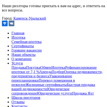
Наши риэлторы готовы приехать к вам на адрес, и ответить на
все вопросы.
Город:
Каменск-Уральский
Главная
Ипотека
Семейная ипотека
Сертификаты
Горящие вакансии
Наши объекты
О компании
Услуги
Продажа
Покупка
Обмен
Ипотека
Рефинансирование
ипотеки от 7,1 %
Аренда
Подбор
Оценка недвижимости,
предприятия и бизнеса
Узаконивание
перепланировки
Перевод помещения в
нежилое
Жилищные сертификаты
Быстрая продажа
вашей недвижимости
Юридическое
сопровождение
Юридические услуги
Продажа Яхт
Школа риелторов
Отзывы
Контакты