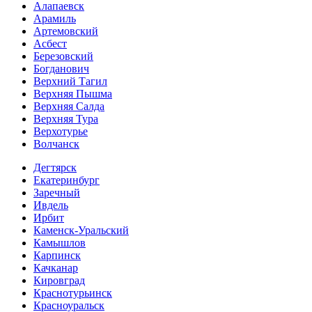
Алапаевск
Арамиль
Артемовский
Асбест
Березовский
Богданович
Верхний Тагил
Верхняя Пышма
Верхняя Салда
Верхняя Тура
Верхотурье
Волчанск
Дегтярск
Екатеринбург
Заречный
Ивдель
Ирбит
Каменск-Уральский
Камышлов
Карпинск
Качканар
Кировград
Краснотурьинск
Красноуральск