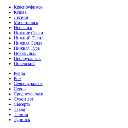
Красноуфимск
Кушва
Лесной
Михайловск
Невьянск
Нижние Серги
Нижний Тагил
Нижняя Салда
Нижняя Тура
Новая Ляля
Первоуральск
Полевской
Ревда
Реж
Североуральск
Серов
Среднеуральск
Сухой лог
Сысерть
Тавда
Талица
Туринск