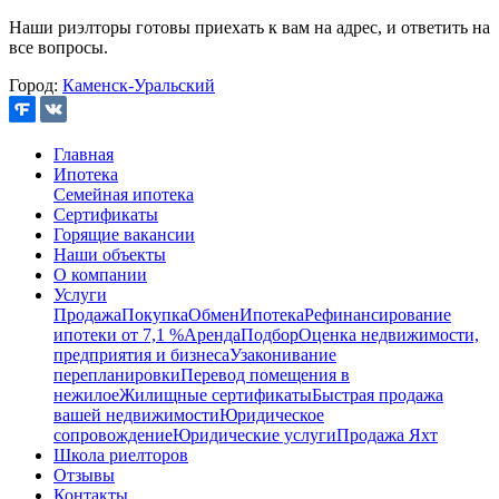
Наши риэлторы готовы приехать к вам на адрес, и ответить на
все вопросы.
Город:
Каменск-Уральский
Главная
Ипотека
Семейная ипотека
Сертификаты
Горящие вакансии
Наши объекты
О компании
Услуги
Продажа
Покупка
Обмен
Ипотека
Рефинансирование
ипотеки от 7,1 %
Аренда
Подбор
Оценка недвижимости,
предприятия и бизнеса
Узаконивание
перепланировки
Перевод помещения в
нежилое
Жилищные сертификаты
Быстрая продажа
вашей недвижимости
Юридическое
сопровождение
Юридические услуги
Продажа Яхт
Школа риелторов
Отзывы
Контакты