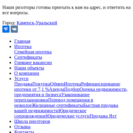
Наши риэлторы готовы приехать к вам на адрес, и ответить на
все вопросы.
Город:
Каменск-Уральский
Главная
Ипотека
Семейная ипотека
Сертификаты
Горящие вакансии
Наши объекты
О компании
Услуги
Продажа
Покупка
Обмен
Ипотека
Рефинансирование
ипотеки от 7,1 %
Аренда
Подбор
Оценка недвижимости,
предприятия и бизнеса
Узаконивание
перепланировки
Перевод помещения в
нежилое
Жилищные сертификаты
Быстрая продажа
вашей недвижимости
Юридическое
сопровождение
Юридические услуги
Продажа Яхт
Школа риелторов
Отзывы
Контакты