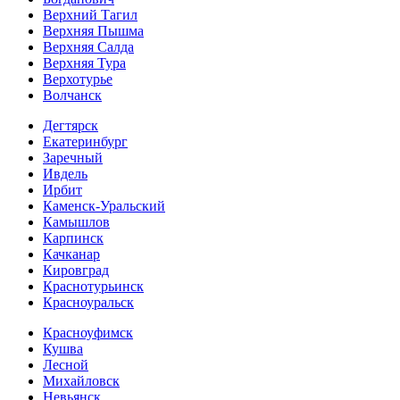
Верхний Тагил
Верхняя Пышма
Верхняя Салда
Верхняя Тура
Верхотурье
Волчанск
Дегтярск
Екатеринбург
Заречный
Ивдель
Ирбит
Каменск-Уральский
Камышлов
Карпинск
Качканар
Кировград
Краснотурьинск
Красноуральск
Красноуфимск
Кушва
Лесной
Михайловск
Невьянск