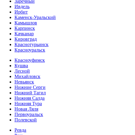
Заречный
Ивдель
Ирбит
Каменск-Уральский
Камышлов
Карпинск
Качканар
Кировград
Краснотурьинск
Красноуральск
Красноуфимск
Кушва
Лесной
Михайловск
Невьянск
Нижние Серги
Нижний Тагил
Нижняя Салда
Нижняя Тура
Новая Ляля
Первоуральск
Полевской
Ревда