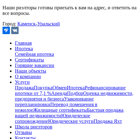
Наши риэлторы готовы приехать к вам на адрес, и ответить на
все вопросы.
Город:
Каменск-Уральский
Главная
Ипотека
Семейная ипотека
Сертификаты
Горящие вакансии
Наши объекты
О компании
Услуги
Продажа
Покупка
Обмен
Ипотека
Рефинансирование
ипотеки от 7,1 %
Аренда
Подбор
Оценка недвижимости,
предприятия и бизнеса
Узаконивание
перепланировки
Перевод помещения в
нежилое
Жилищные сертификаты
Быстрая продажа
вашей недвижимости
Юридическое
сопровождение
Юридические услуги
Продажа Яхт
Школа риелторов
Отзывы
Контакты