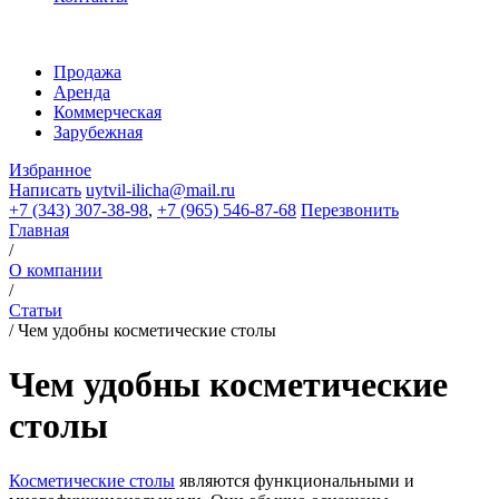
Продажа
Аренда
Коммерческая
Зарубежная
Избранное
Написать
uytvil-ilicha@mail.ru
+7 (343) 307-38-98
,
+7 (965) 546-87-68
Перезвонить
Главная
/
О компании
/
Статьи
/
Чем удобны косметические столы
Чем удобны косметические
столы
Косметические столы
являются функциональными и