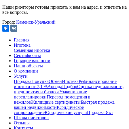
Наши риэлторы готовы приехать к вам на адрес, и ответить на
все вопросы.
Город:
Каменск-Уральский
Главная
Ипотека
Семейная ипотека
Сертификаты
Горящие вакансии
Наши объекты
О компании
Услуги
Продажа
Покупка
Обмен
Ипотека
Рефинансирование
ипотеки от 7,1 %
Аренда
Подбор
Оценка недвижимости,
предприятия и бизнеса
Узаконивание
перепланировки
Перевод помещения в
нежилое
Жилищные сертификаты
Быстрая продажа
вашей недвижимости
Юридическое
сопровождение
Юридические услуги
Продажа Яхт
Школа риелторов
Отзывы
Контакты