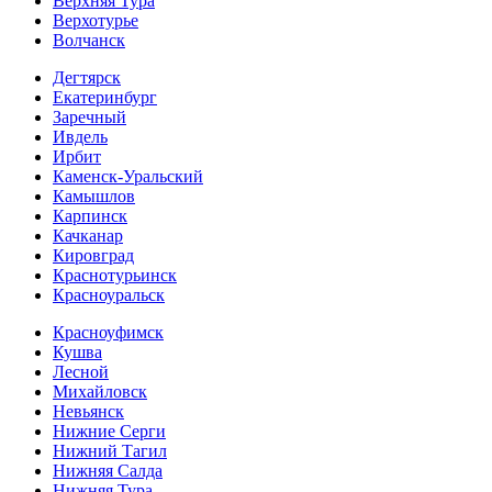
Верхняя Тура
Верхотурье
Волчанск
Дегтярск
Екатеринбург
Заречный
Ивдель
Ирбит
Каменск-Уральский
Камышлов
Карпинск
Качканар
Кировград
Краснотурьинск
Красноуральск
Красноуфимск
Кушва
Лесной
Михайловск
Невьянск
Нижние Серги
Нижний Тагил
Нижняя Салда
Нижняя Тура